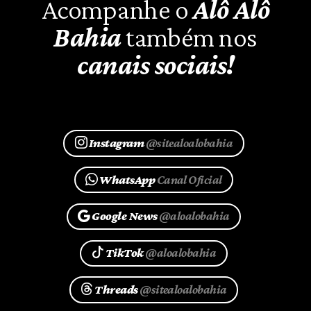
Acompanhe o
Alô Alô
Bahia
também nos
canais sociais!
Instagram
@sitealoalobahia
WhatsApp
Canal Oficial
Google News
@aloalobahia
TikTok
@aloalobahia
Threads
@sitealoalobahia