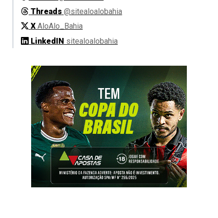
Threads
@sitealoalobahia
X
AloAlo_Bahia
LinkedIN
sitealoalobahia