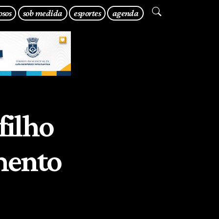
osos
sob medida
esportes
agenda
filho
mento