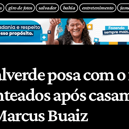
s
giro de fotos
salvador
bahia
entretenimento
fam
alverde posa com o 
enteados após casa
arcus Buaiz