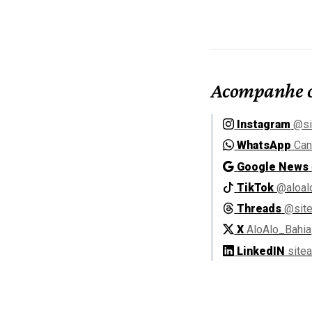
Acompanhe o
Instagram
@si
WhatsApp
Can
Google News
TikTok
@aloal
Threads
@site
X
AloAlo_Bahia
LinkedIN
site