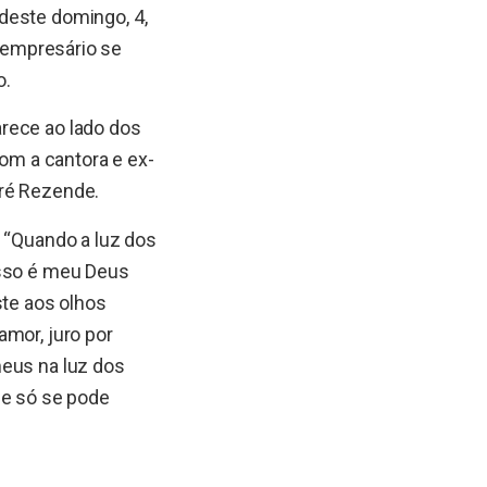
deste domingo, 4,
 o empresário se
o.
rece ao lado dos
com a cantora e ex-
dré Rezende.
. “Quando a luz dos
isso é meu Deus
ste aos olhos
amor, juro por
meus na luz dos
ue só se pode