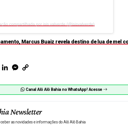
ção compartilhada por isis valverde (@isisvalverde)
samento, Marcus Buaiz revela destino de lua de mel c
ook
Telegram
LinkedIn
Messenger
Copy
Link
Canal Alô Alô Bahia no WhatsApp! Acesse
hia Newsletter
receber as novidades e informações do Alô Alô Bahia