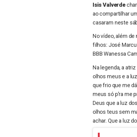
Isis Valverde
cham
ao compartilhar 
casaram neste sábad
No vídeo, além de
filhos: José Marcu
BBB Wanessa Camar
Na legenda, a atri
olhos meus e a lu
que frio que me dá
meus só p’ra me pr
Deus que a luz dos
olhos teus sem mai
achar. Que a luz d