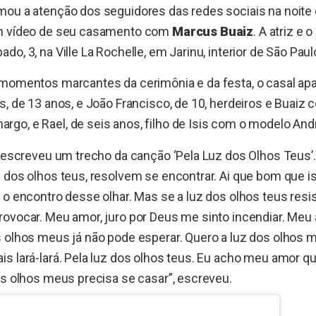
ou a atenção dos seguidores das redes sociais na noite 
um vídeo de seu casamento com
Marcus Buaiz
. A atriz e
o, 3, na Ville La Rochelle, em Jarinu, interior de São Paul
 momentos marcantes da cerimônia e da festa, o casal apa
s, de 13 anos, e João Francisco, de 10, herdeiros e Buaiz 
go, e Rael, de seis anos, filho de Isis com o modelo An
z escreveu um trecho da canção ‘Pela Luz dos Olhos Teus’
z dos olhos teus, resolvem se encontrar. Ai que bom que 
 o encontro desse olhar. Mas se a luz dos olhos teus resi
ovocar. Meu amor, juro por Deus me sinto incendiar. Meu 
 olhos meus já não pode esperar. Quero a luz dos olhos 
s lará-lará. Pela luz dos olhos teus. Eu acho meu amor q
os olhos meus precisa se casar”, escreveu.