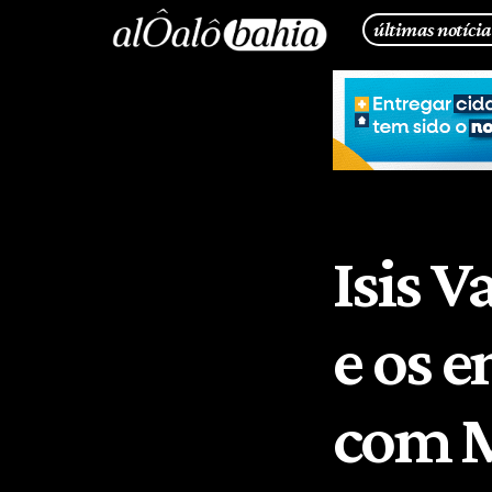
últimas notícia
Isis V
e os 
com M