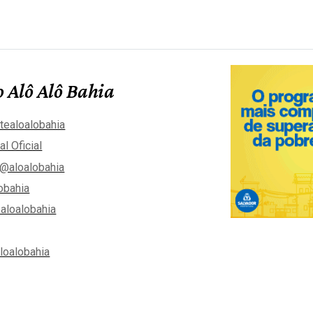
 Alô Alô Bahia
tealoalobahia
al Oficial
@aloalobahia
obahia
aloalobahia
aloalobahia