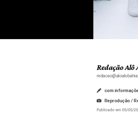
Redação Alô 
redacao@aloalobahi
com informaçõe
Reprodução / Re
Publicado em 05/05/20