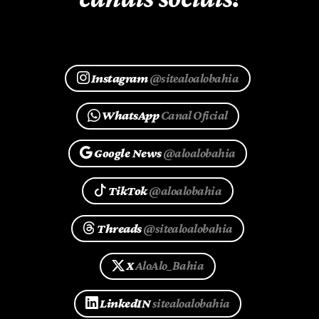
Instagram
@sitealoalobahia
WhatsApp
Canal Oficial
Google News
@aloalobahia
TikTok
@aloalobahia
Threads
@sitealoalobahia
X
AloAlo_Bahia
LinkedIN
sitealoalobahia