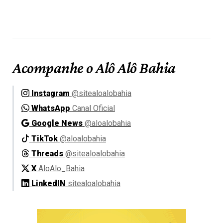
Acompanhe o Alô Alô Bahia
Instagram
@sitealoalobahia
WhatsApp
Canal Oficial
Google News
@aloalobahia
TikTok
@aloalobahia
Threads
@sitealoalobahia
X
AloAlo_Bahia
LinkedIN
sitealoalobahia