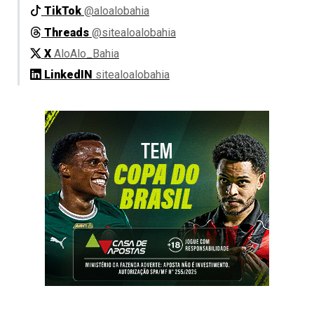
TikTok
@aloalobahia
Threads
@sitealoalobahia
X
AloAlo_Bahia
LinkedIN
sitealoalobahia