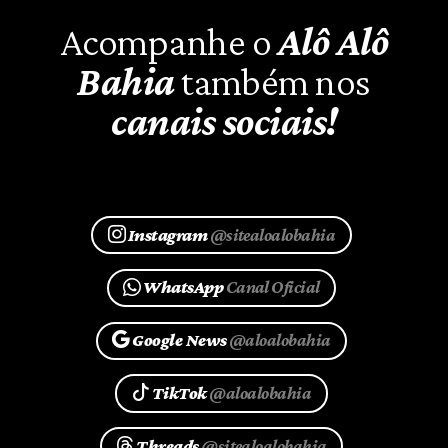
Acompanhe o
Alô Alô
Bahia
também nos
canais sociais!
Instagram
@sitealoalobahia
WhatsApp
Canal Oficial
Google News
@aloalobahia
TikTok
@aloalobahia
Threads
@sitealoalobahia