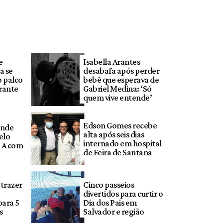
e
Isabella Arantes
a se
desabafa após perder
 palco
bebê que esperava de
rante
Gabriel Medina: ‘Só
quem vive entende’
Edson Gomes recebe
onde
alta após seis dias
pelo
internado em hospital
e A com
de Feira de Santana
 trazer
Cinco passeios
divertidos para curtir o
para 5
Dia dos Pais em
s
Salvador e região