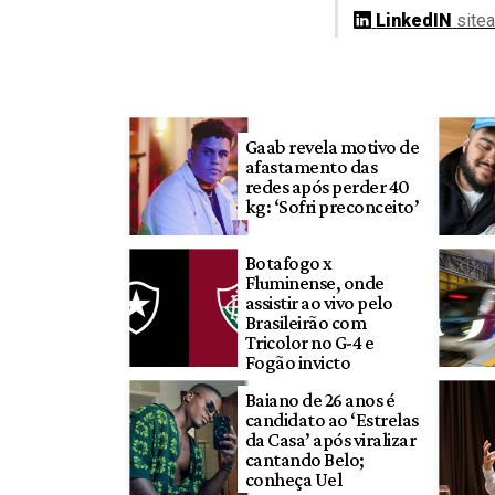
LinkedIN
site
Gaab revela motivo de
afastamento das
redes após perder 40
kg: ‘Sofri preconceito’
Botafogo x
Fluminense, onde
assistir ao vivo pelo
Brasileirão com
Tricolor no G-4 e
Fogão invicto
Baiano de 26 anos é
candidato ao ‘Estrelas
da Casa’ após viralizar
cantando Belo;
conheça Uel