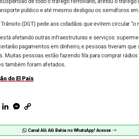
suspensão de todo o tráfego ferroviário, afetou o tráfego
ransporte público e até mesmo desligou os semáforos em
 Trânsito (DGT) pede aos cidadãos que evitem circular “o
stá afetando outras infraestruturas e serviços: superme
ceitarão pagamentos em dinheiro, e pessoas tiveram que 
s. Muitas pessoas estão fazendo fila para comprar rádios
ares também foram afetados.
ão do El País
.
ook
Telegram
LinkedIn
Messenger
Copy
Link
Canal Alô Alô Bahia no WhatsApp! Acesse