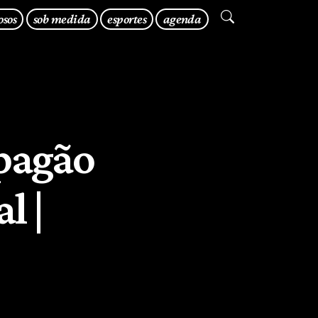
osos
sob medida
esportes
agenda
apagão
l |