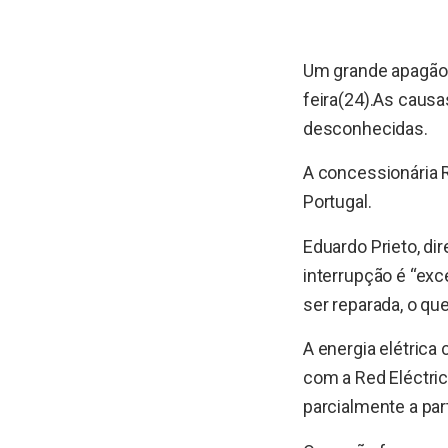
Um grande apagão 
feira(24).As causa
desconhecidas.
A concessionária 
Portugal.
Eduardo Prieto, di
interrupção é “exc
ser reparada, o que
A energia elétrica
com a Red Eléctric
parcialmente a par