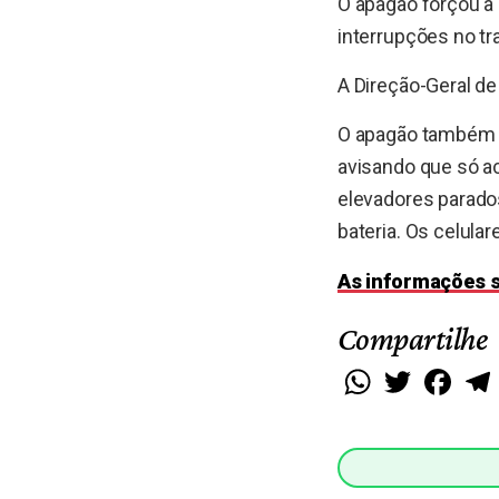
O apagão forçou a 
interrupções no t
A Direção-Geral de
O apagão também e
avisando que só a
elevadores parado
bateria. Os celul
As informações s
Compartilhe
WhatsApp
Twitter
Faceb