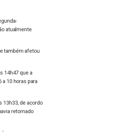
egunda-
são atualmente
que também afetou
 às 14h47 que a
6 a 10 horas para
às 13h33, de acordo
havia retornado