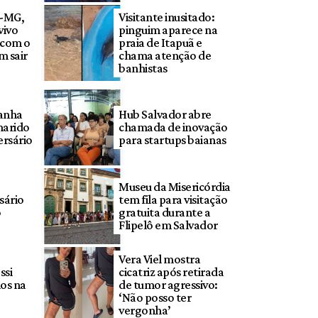
o-MG,
Visitante inusitado:
vivo
pinguim aparece na
o com o
praia de Itapuã e
m sair
chama atenção de
banhistas
anha
Hub Salvador abre
marido
chamada de inovação
ersário
para startups baianas
Museu da Misericórdia
sário
tem fila para visitação
o
gratuita durante a
Flipelô em Salvador
Vera Viel mostra
ssi
cicatriz após retirada
os na
de tumor agressivo:
‘Não posso ter
vergonha’