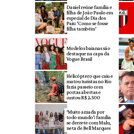
Daniel reúne família e
filha de João Paulo em
especial de Dia dos
Pais: ‘Como se fosse
filha também’
Modelos baianas são
destaque na capa da
Vogue Brasil
Helicóptero que caiu e
matou turistas no Rio
fazia passeio com
portas abertas e
custou R$ 2.500
‘Muito amada por
todo mundo’: família
se derrete com Malu,
neta de Bell Marques