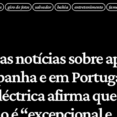
s
giro de fotos
salvador
bahia
entretenimento
fam
as notícias sobre 
panha e em Portuga
léctrica afirma que
o é “excepcional e