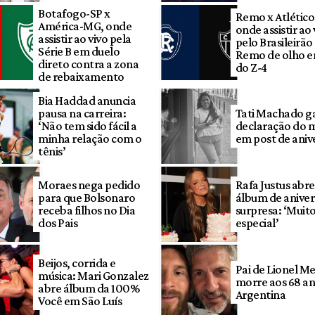
Botafogo-SP x
Remo x Atlétic
América-MG, onde
onde assistir ao 
assistir ao vivo pela
pelo Brasileirã
Série B em duelo
Remo de olho e
direto contra a zona
do Z-4
de rebaixamento
Bia Haddad anuncia
pausa na carreira:
Tati Machado g
‘Não tem sido fácil a
declaração do 
minha relação com o
em post de aniv
tênis’
Moraes nega pedido
Rafa Justus abre
para que Bolsonaro
álbum de aniver
receba filhos no Dia
surpresa: ‘Muit
dos Pais
especial’
Beijos, corrida e
Pai de Lionel Me
música: Mari Gonzalez
morre aos 68 an
abre álbum da 100%
Argentina
Você em São Luís