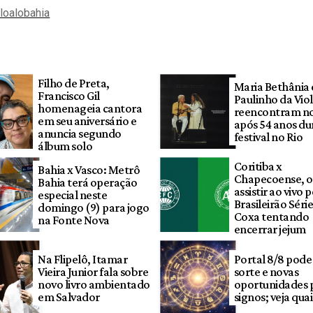
aloalobahia
Filho de Preta,
Maria Bethânia 
Francisco Gil
Paulinho da Viol
homenageia cantora
reencontram no
em seu aniversário e
após 54 anos du
anuncia segundo
festival no Rio
álbum solo
Coritiba x
Bahia x Vasco: Metrô
Chapecoense, 
Bahia terá operação
assistir ao vivo 
especial neste
Brasileirão Séri
domingo (9) para jogo
Coxa tentando
na Fonte Nova
encerrar jejum
Na Flipelô, Itamar
Portal 8/8 pode
Vieira Junior fala sobre
sorte e novas
novo livro ambientado
oportunidades 
em Salvador
signos; veja quai