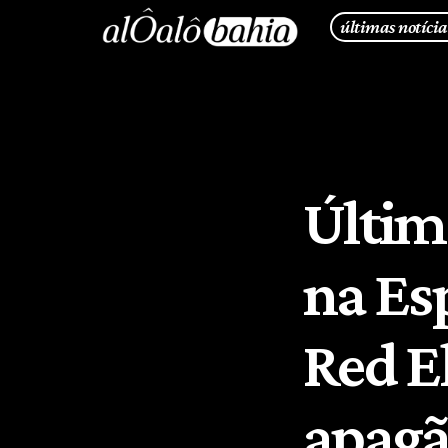
últimas notícia
Últim
na Es
Red E
apagã