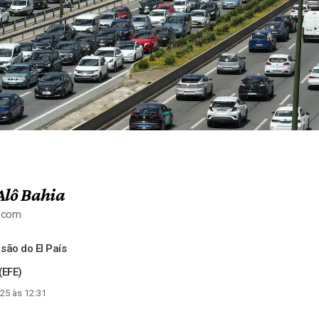
Alô Bahia
a.com
são do El País
(EFE)
25 às 12:31