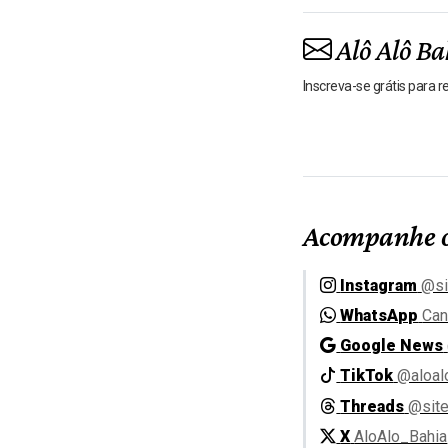
Alô Alô Ba
Inscreva-se grátis para 
Acompanhe o
Instagram
@si
WhatsApp
Can
Google News
TikTok
@aloal
Threads
@site
X
AloAlo_Bahia