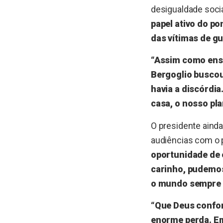
desigualdade socia
papel ativo do po
das vítimas de gu
“Assim como ensi
Bergoglio buscou 
havia a discórdi
casa, o nosso pl
O presidente ainda
audiências com o 
oportunidade de 
carinho, pudemos 
o mundo sempre p
“Que Deus confor
enorme perda. Em