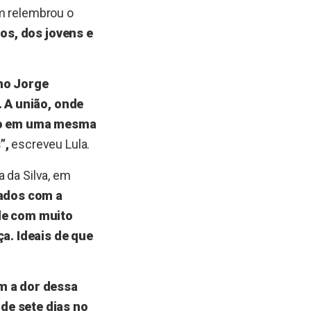
ém relembrou o
sos, dos jovens e
no Jorge
. A união, onde
ndo em uma mesma
”,
escreveu Lula.
 da Silva, em
ados com a
le com muito
a. Ideais de que
m a dor dessa
de sete dias no