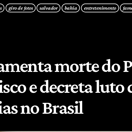
s
giro de fotos
salvador
bahia
entretenimento
fam
lamenta morte do 
sco e decreta luto 
ias no Brasil