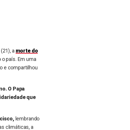
(21), a
morte do
 o país. Em uma
no e compartilhou
mo. O Papa
lidariedade que
cisco,
lembrando
s climáticas, a