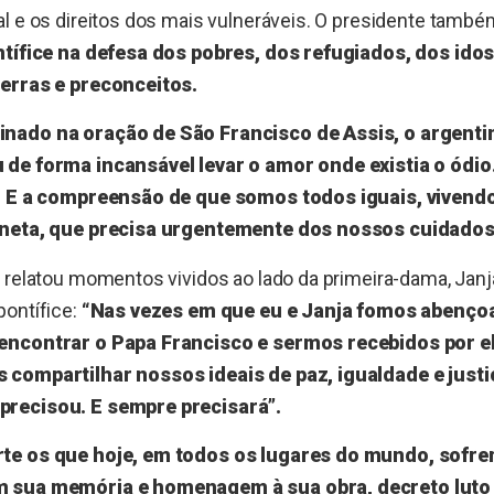
l e os direitos dos mais vulneráveis. O presidente tamb
ntífice na defesa dos pobres, dos refugiados, dos ido
erras e preconceitos.
nado na oração de São Francisco de Assis, o argenti
de forma incansável levar o amor onde existia o ódio
a. E a compreensão de que somos todos iguais, vive
aneta, que precisa urgentemente dos nossos cuidados
 relatou momentos vividos ao lado da primeira-dama, Janja
pontífice:
“Nas vezes em que eu e Janja fomos abenço
encontrar o Papa Francisco e sermos recebidos por e
compartilhar nossos ideais de paz, igualdade e justiç
recisou. E sempre precisará”.
te os que hoje, em todos os lugares do mundo, sofre
 sua memória e homenagem à sua obra, decreto luto 