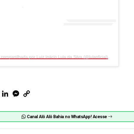
ompartilhada por Luiz Inácio Lula da Silva (@lulaoficial)
ook
Telegram
LinkedIn
Messenger
Copy
Link
Canal Alô Alô Bahia no WhatsApp! Acesse