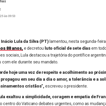
nhas
t
25 às 09:53
 Inácio Lula da Silva (PT)
lamentou, nesta segunda-feira 
aos 88 anos,
e decretou
luto oficial de sete dias
em todo
es sociais, Lula destacou a trajetória do pontífice argenti
s com ele durante seu mandato.
rde hoje uma voz de respeito e acolhimento ao próxi
 propagou em seu dia a dia o amor, a tolerância e a so
nsinamentos cristãos”,
escreveu o presidente.
ula exaltou a simplicidade, coragem e empatia de Fran
ao centro do Vaticano debates urgentes, como as mudança