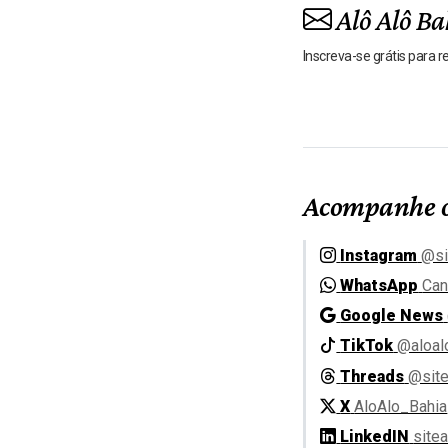
Alô Alô Ba
Inscreva-se grátis para 
Acompanhe o
Instagram
@si
WhatsApp
Can
Google News
TikTok
@aloal
Threads
@site
X
AloAlo_Bahia
LinkedIN
site