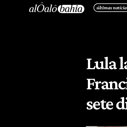
últimas notícia
Lula 
Franci
sete d