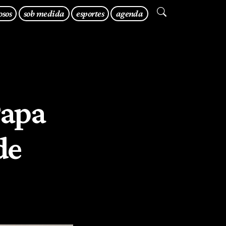
osos
sob medida
esportes
agenda
Papa
de