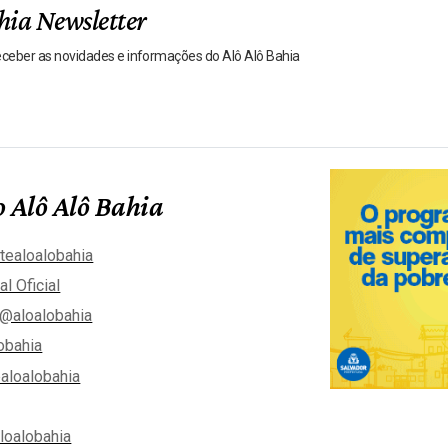
hia Newsletter
receber as novidades e informações do Alô Alô Bahia
 Alô Alô Bahia
tealoalobahia
al Oficial
@aloalobahia
obahia
aloalobahia
aloalobahia