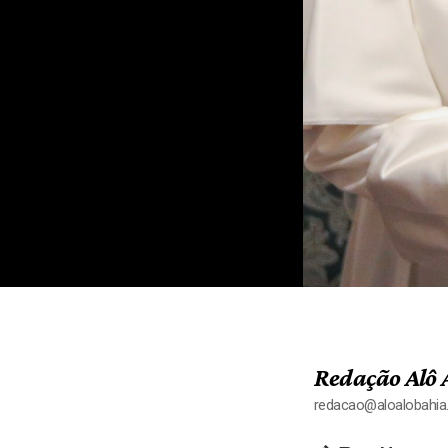
Redação Alô 
redacao@aloalobahi