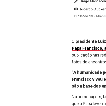
Tiago Mascare
Ricardo Stucker
Publicado em 21/04/20
O
presidente Luiz
Papa Francisco, 
publicação nas red
fotos de encontro
“A humanidade pe
Francisco viveu e
são a base dos e
Na homenagem,
L
que o Papa levou 