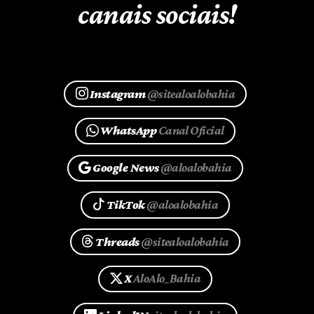
canais sociais!
Instagram
@sitealoalobahia
WhatsApp
Canal Oficial
Google News
@aloalobahia
TikTok
@aloalobahia
Threads
@sitealoalobahia
X
AloAlo_Bahia