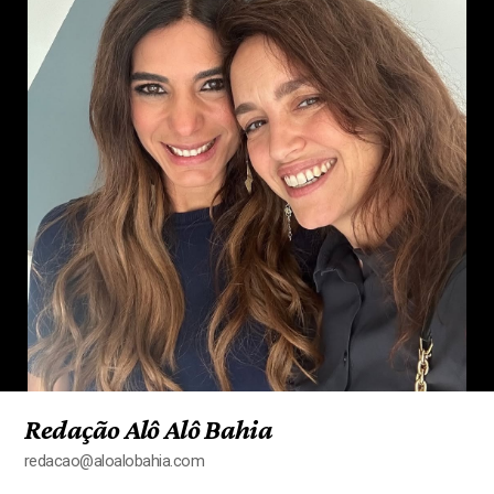
Redação Alô Alô Bahia
redacao@aloalobahia.com