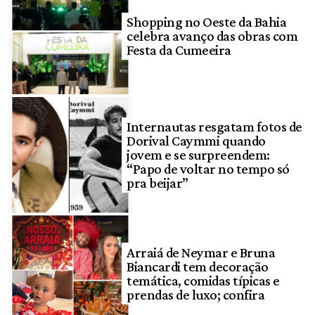
Shopping no Oeste da Bahia
celebra avanço das obras com
Festa da Cumeeira
Internautas resgatam fotos de
Dorival Caymmi quando
jovem e se surpreendem:
“Papo de voltar no tempo só
pra beijar”
Arraiá de Neymar e Bruna
Biancardi tem decoração
temática, comidas típicas e
prendas de luxo; confira