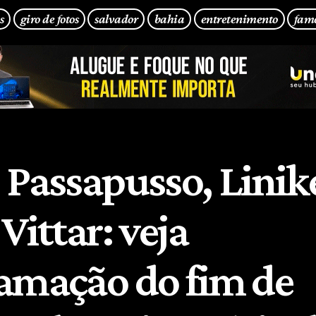
s
giro de fotos
salvador
bahia
entretenimento
fam
 Passapusso, Linike
Vittar: veja
amação do fim de