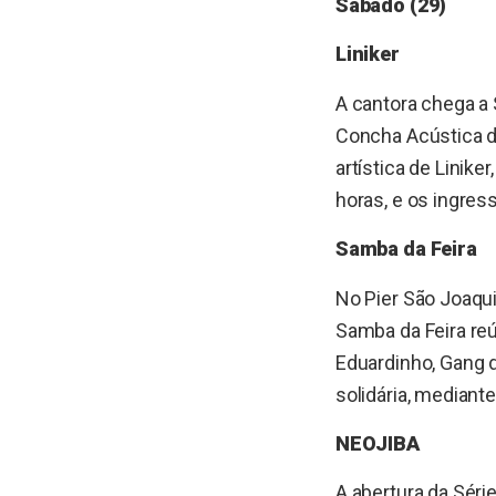
Sábado (29)
Liniker
A cantora chega a 
Concha Acústica do
artística de Linik
horas, e os ingre
Samba da Feira
No Pier São Joaqu
Samba da Feira re
Eduardinho, Gang d
solidária, mediant
NEOJIBA
A abertura da Séri