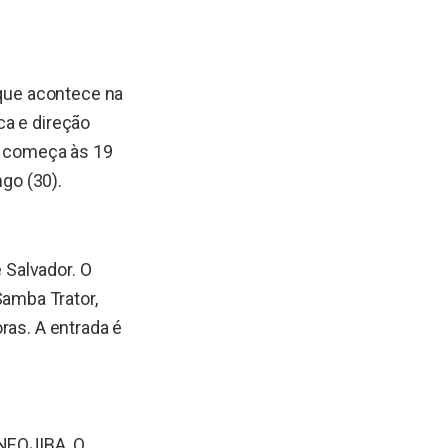
 que acontece na
ca e direção
ão começa às 19
go (30).
 Salvador. O
amba Trator,
ras. A entrada é
 NEOJIBA. O