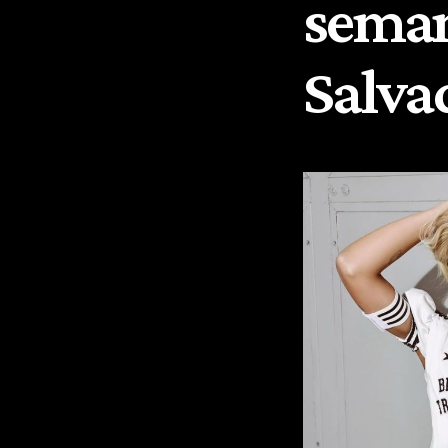
seman
Salva