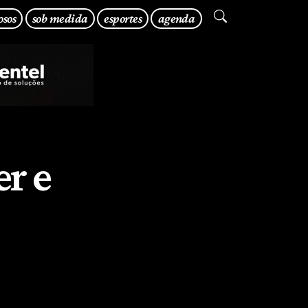
osos
sob medida
esportes
agenda
r e