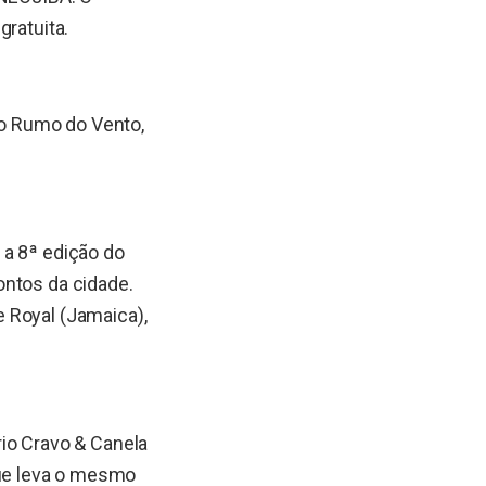
gratuita.
o Rumo do Vento,
 a 8ª edição do
ontos da cidade.
 Royal (Jamaica),
io Cravo & Canela
ue leva o mesmo