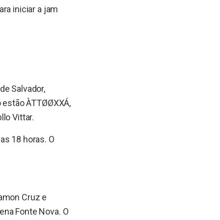
ra iniciar a jam
de Salvador,
to estão ÀTTØØXXÁ,
o Vittar.
as 18 horas. O
Ramon Cruz e
rena Fonte Nova. O