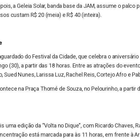
ois, a Geleia Solar, banda base da JAM, assume o palco pa
sos custam R$ 20 (meia) e R$ 40 (inteira).
de
ardado do Festival da Cidade, que celebra o aniversário 
o (30), a partir das 18 horas. Entre as atrações do even
Sued Nunes, Larissa Luz, Rachel Reis, Cortejo Afro e Pabll
ntece na Praça Thomé de Souza, no Pelourinho, a partir d
ais uma edição da “Volta no Dique”, com Ricardo Chaves, 
ncentração está marcada para às 11 horas, em frente à A