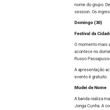
nome do grupo. Dep
session. Os ingres
Domingo (30)
Festival da Cida
O momento mais agu
acontece no doming
Russo Passapusso, 
A apresentação aco
evento é gratuito.
Mudei de Nome
A banda realiza m
Jonga Cunha. A co