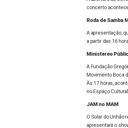
concerto acontece 
Roda de Samba M
A apresentação, q
a partir das 16 hora
Ministereo Públi
A Fundação Gregóri
Movimento Boca de 
Às 17 horas, acon
no Espaço Cultural
JAM no MAM
O Solar do Unhão r
apresentará o sh