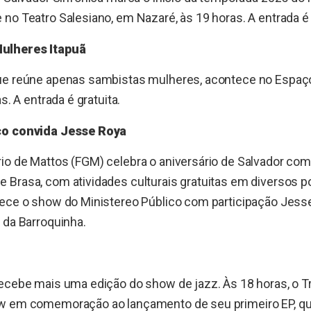
no Teatro Salesiano, em Nazaré, às 19 horas. A entrada é 
ulheres Itapuã
ue reúne apenas sambistas mulheres, acontece no Espaç
s. A entrada é gratuita.
co convida Jesse Roya
o de Mattos (FGM) celebra o aniversário de Salvador com
Brasa, com atividades culturais gratuitas em diversos p
tece o show do Ministereo Público com participação Jesse
 da Barroquinha.
ecebe mais uma edição do show de jazz. Às 18 horas, o Tr
ow em comemoração ao lançamento de seu primeiro EP, q