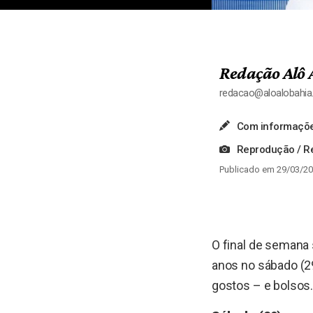
Redação Alô 
redacao@aloalobahi
Com informaçõ
Reprodução / Re
Publicado em 29/03/20
O final de semana 
anos no sábado (2
gostos – e bolsos. 