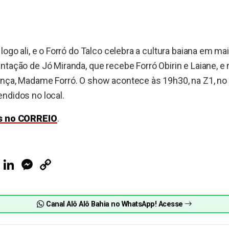
logo ali, e o Forró do Talco celebra a cultura baiana em m
ntação de Jó Miranda, que recebe Forró Obirin e Laiane, e
ança, Madame Forró. O show acontece às 19h30, na Z1, no
ndidos no local.
as no CORREIO
.
ook
Telegram
LinkedIn
Messenger
Copy
Link
Canal Alô Alô Bahia no WhatsApp! Acesse