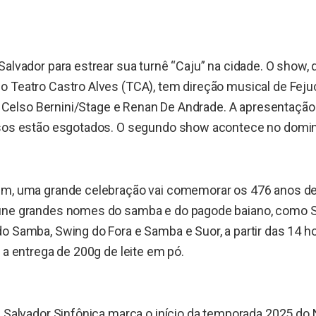
Salvador para estrear sua turnê “Caju” na cidade. O show,
 Teatro Castro Alves (TCA), tem direção musical de Feju
er, Celso Bernini/Stage e Renan De Andrade. A apresentaç
ssos estão esgotados. O segundo show acontece no domin
im, uma grande celebração vai comemorar os 476 anos de
úne grandes nomes do samba e do pagode baiano, como S
o Samba, Swing do Fora e Samba e Suor, a partir das 14 ho
e a entrega de 200g de leite em pó.
e Salvador Sinfônica marca o início da temporada 2025 do