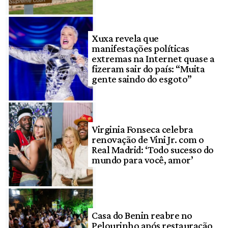
Xuxa revela que
manifestações políticas
extremas na Internet quase a
fizeram sair do país: “Muita
gente saindo do esgoto”
Virginia Fonseca celebra
renovação de Vini Jr. com o
Real Madrid: ‘Todo sucesso do
mundo para você, amor’
Casa do Benin reabre no
Pelourinho após restauração