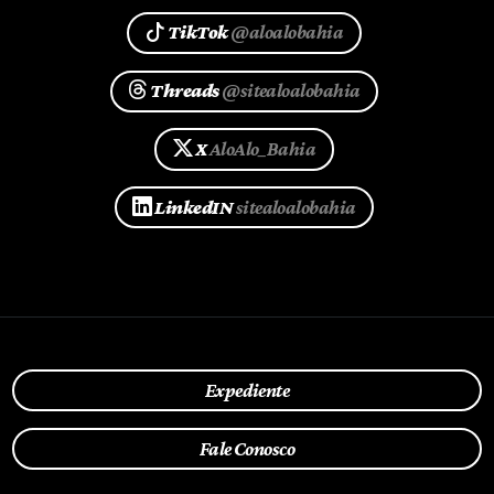
TikTok
@aloalobahia
Threads
@sitealoalobahia
X
AloAlo_Bahia
LinkedIN
sitealoalobahia
Expediente
Fale Conosco