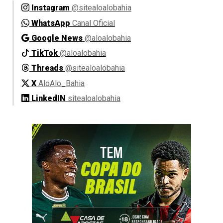
Instagram
@sitealoalobahia
WhatsApp
Canal Oficial
Google News
@aloalobahia
TikTok
@aloalobahia
Threads
@sitealoalobahia
X
AloAlo_Bahia
LinkedIN
sitealoalobahia