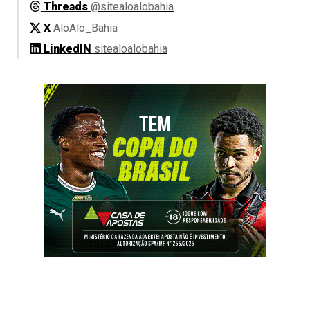
Threads
@sitealoalobahia
X
AloAlo_Bahia
LinkedIN
sitealoalobahia