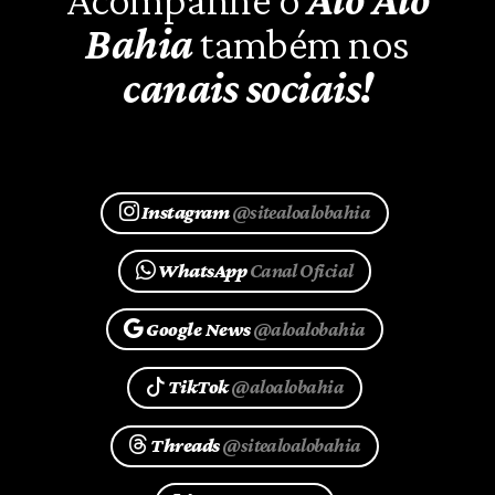
Bahia
também nos
canais sociais!
Instagram
@sitealoalobahia
WhatsApp
Canal Oficial
Google News
@aloalobahia
TikTok
@aloalobahia
Threads
@sitealoalobahia