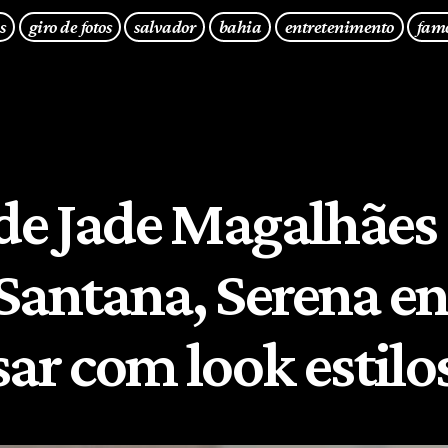
s
giro de fotos
salvador
bahia
entretenimento
fam
 de Jade Magalhães 
Santana, Serena e
sar com look estilo