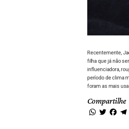
Recentemente, Jad
filha que já não 
influenciadora, ro
período de clima m
foram as mais usad
Compartilhe
WhatsApp
Twitter
Faceb