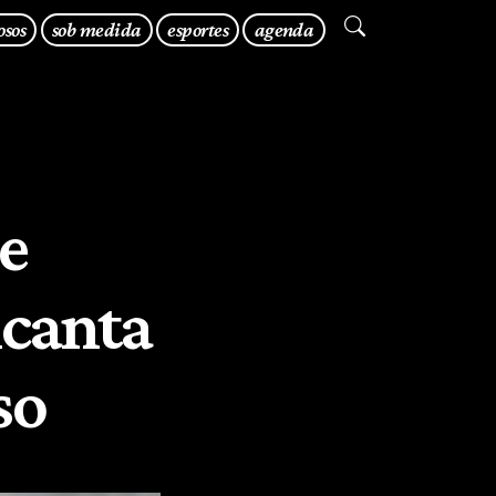
osos
sob medida
esportes
agenda
e
ncanta
so