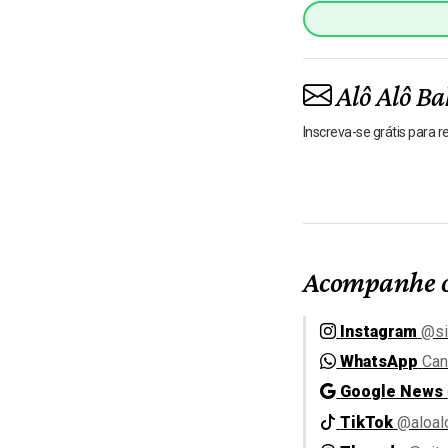
Alô Alô Ba
Inscreva-se grátis para 
Acompanhe o
Instagram
@si
WhatsApp
Can
Google News
TikTok
@aloal