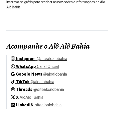
Inscreva-se grátis para receber as novidades e informações do Alô
Alô Bahia
Acompanhe o Alô Alô Bahia
Instagram
@sitealoalobahia
WhatsApp
Canal Oficial
Google News
@aloalobahia
TikTok
@aloalobahia
Threads
@sitealoalobahia
X
AloAlo_Bahia
LinkedIN
sitealoalobahia