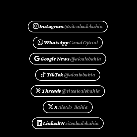
Instagram
@sitealoalobahia
WhatsApp
Canal Oficial
Google News
@aloalobahia
TikTok
@aloalobahia
Threads
@sitealoalobahia
X
AloAlo_Bahia
LinkedIN
sitealoalobahia