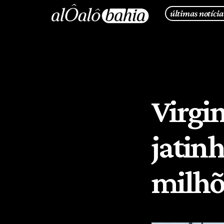
últimas notícia
Virgi
jatinh
milhõ