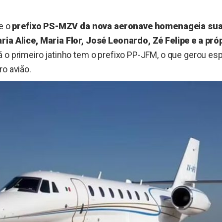
ue o
prefixo PS-MZV da nova aeronave homenageia sua 
ria Alice, Maria Flor, José Leonardo, Zé Felipe e a pró
 o primeiro jatinho tem o prefixo PP-JFM, o que gerou e
ro avião.