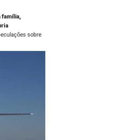
família,
pria
speculações sobre