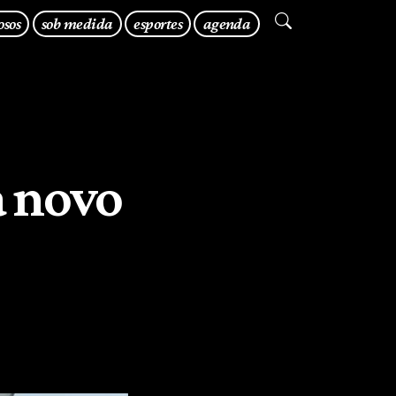
osos
sob medida
esportes
agenda
a novo