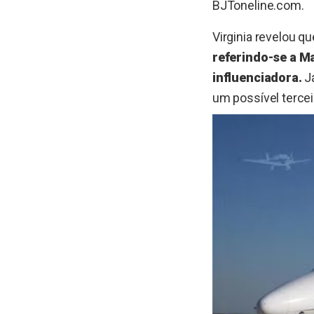
BJToneline.com.
Virginia revelou q
referindo-se a Ma
influenciadora.
Já
um possível tercei