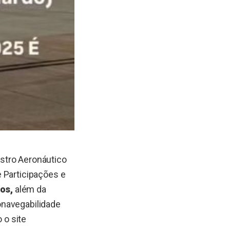
istro Aeronáutico
 Participações e
os,
além da
onavegabilidade
o site