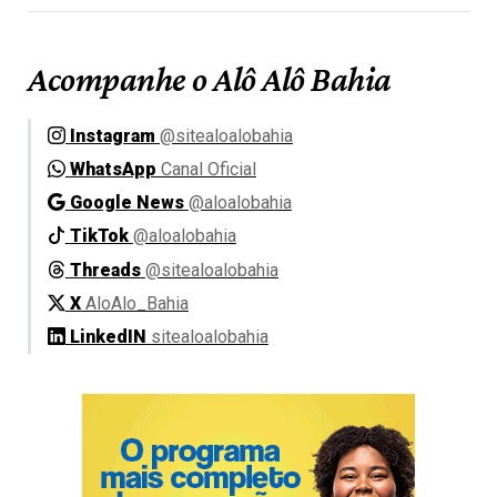
Acompanhe o Alô Alô Bahia
Instagram
@sitealoalobahia
WhatsApp
Canal Oficial
Google News
@aloalobahia
TikTok
@aloalobahia
Threads
@sitealoalobahia
X
AloAlo_Bahia
LinkedIN
sitealoalobahia