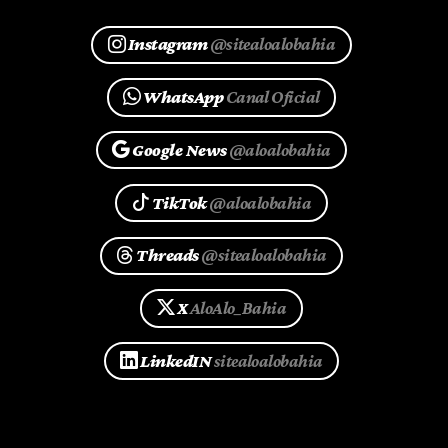
Instagram
@sitealoalobahia
WhatsApp
Canal Oficial
Google News
@aloalobahia
TikTok
@aloalobahia
Threads
@sitealoalobahia
X
AloAlo_Bahia
LinkedIN
sitealoalobahia