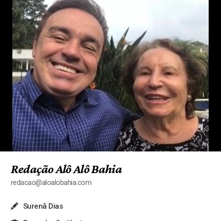
Redação Alô Alô Bahia
redacao@aloalobahia.com
Surenã Dias