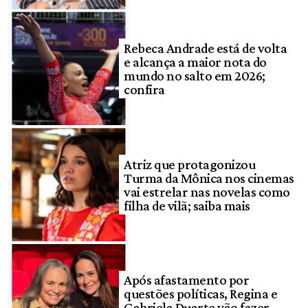
Rebeca Andrade está de volta
e alcança a maior nota do
mundo no salto em 2026;
confira
Atriz que protagonizou
Turma da Mônica nos cinemas
vai estrelar nas novelas como
filha de vilã; saiba mais
Após afastamento por
questões políticas, Regina e
Gabriela Duarte vão fazer