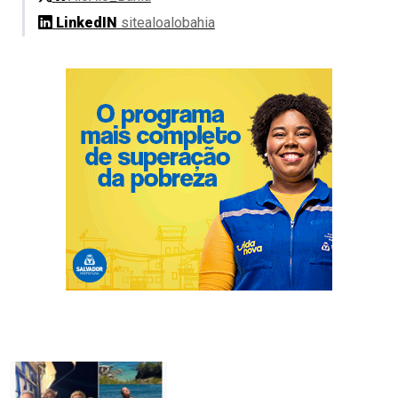
LinkedIN
sitealoalobahia