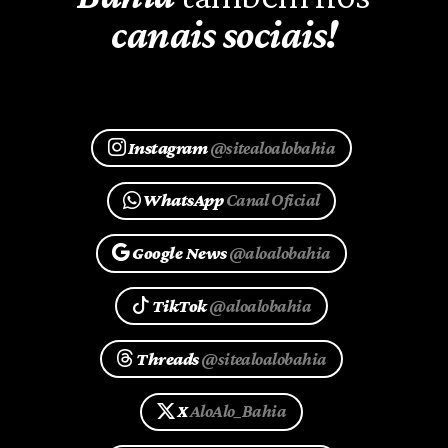
canais sociais!
Instagram
@sitealoalobahia
WhatsApp
Canal Oficial
Google News
@aloalobahia
TikTok
@aloalobahia
Threads
@sitealoalobahia
X
AloAlo_Bahia