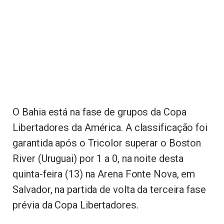
O Bahia está na fase de grupos da Copa
Libertadores da América. A classificação foi
garantida após o Tricolor superar o Boston
River (Uruguai) por 1 a 0, na noite desta
quinta-feira (13) na Arena Fonte Nova, em
Salvador, na partida de volta da terceira fase
prévia da Copa Libertadores.