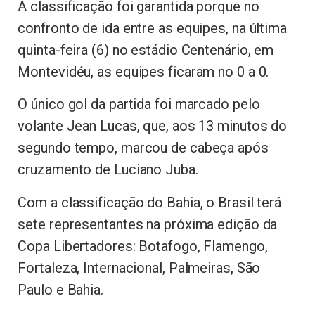
A classificação foi garantida porque no
confronto de ida entre as equipes, na última
quinta-feira (6) no estádio Centenário, em
Montevidéu, as equipes ficaram no 0 a 0.
O único gol da partida foi marcado pelo
volante Jean Lucas, que, aos 13 minutos do
segundo tempo, marcou de cabeça após
cruzamento de Luciano Juba.
Com a classificação do Bahia, o Brasil terá
sete representantes na próxima edição da
Copa Libertadores: Botafogo, Flamengo,
Fortaleza, Internacional, Palmeiras, São
Paulo e Bahia.