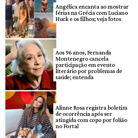
Angélica encanta ao mostrar
férias na Grécia com Luciano
Huck e os filhos; veja fotos
Aos 96 anos, Fernanda
Montenegro cancela
participação em evento
literário por problemas de
saúde; entenda
Alinne Rosa registra boletim
de ocorrência após ser
atingida com copo por folião
no Fortal