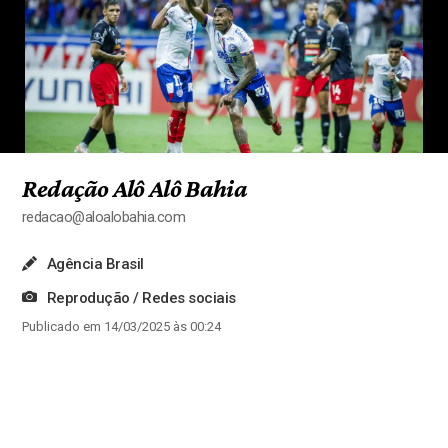
Redação Alô Alô Bahia
redacao@aloalobahia.com
Agência Brasil
Reprodução / Redes sociais
Publicado em 14/03/2025 às 00:24