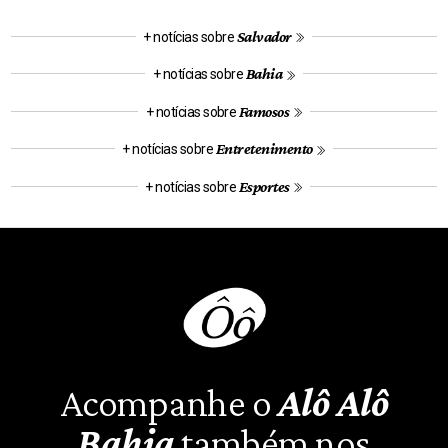
Salvador
+ notícias sobre
Bahia
+ notícias sobre
Famosos
+ notícias sobre
Entretenimento
+ notícias sobre
Esportes
+ notícias sobre
Acompanhe o
Alô Alô
Bahia
também nos