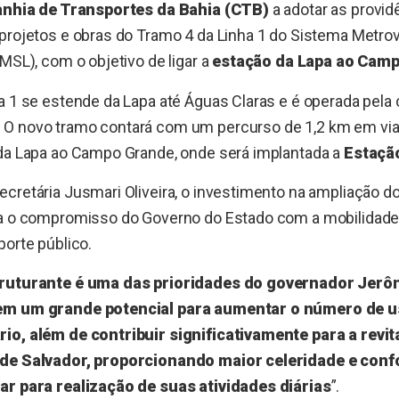
hia de Transportes da Bahia (CTB)
a adotar as providê
projetos e obras do Tramo 4 da Linha 1 do Sistema Metrovi
SMSL), com o objetivo de ligar a
estação da Lapa ao Cam
a 1 se estende da Lapa até Águas Claras e é operada pela
. O novo tramo contará com um percurso de 1,2 km em via
 da Lapa ao Campo Grande, onde será implantada a
Estaçã
cretária Jusmari Oliveira, o investimento na ampliação d
ça o compromisso do Governo do Estado com a mobilidade
porte público.
truturante é uma das prioridades do governador Jerô
em um grande potencial para aumentar o número de u
io, além de contribuir significativamente para a revit
 de Salvador, proporcionando maior celeridade e con
ar para realização de suas atividades diárias
”.