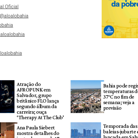
al Oficial
@aloalobahia
obahia
aloalobahia
aloalobahia
Atração do
Bahia pode regi
AFROPUNK em
temperaturas d
Salvador, grupo
37°C no fim de
britânico FLO lança
semana; veja a
segundo álbum da
previsão
carreira; ouça
‘Therapy At The Club’
Temporada das
Ana Paula Siebert
baleias-jubarte 
mostra detalhes do
lançada em Sal