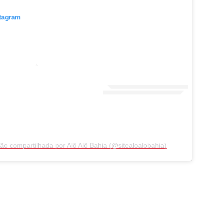
stagram
o compartilhada por Alô Alô Bahia (@sitealoalobahia)