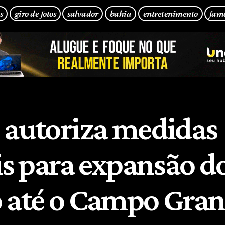
s
giro de fotos
salvador
bahia
entretenimento
fam
 autoriza medidas
ais para expansão d
 até o Campo Gra