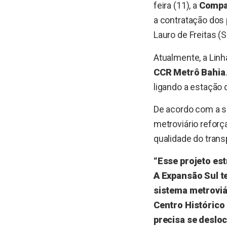
feira (11), a
Compan
a contratação dos 
Lauro de Freitas (
Atualmente, a Linh
CCR Metrô Bahia
ligando a estação
De acordo com a se
metroviário refor
qualidade do trans
“Esse projeto es
A Expansão Sul t
sistema metroviár
Centro Histórico
precisa se desloc