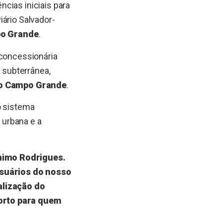
ncias iniciais para
ário Salvador-
po Grande
.
 concessionária
 subterrânea,
o Campo Grande
.
o sistema
 urbana e a
nimo Rodrigues.
suários do nosso
alização do
forto para quem