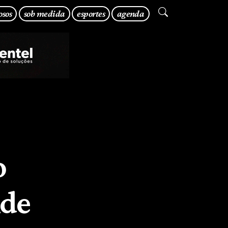
osos
sob medida
esportes
agenda
o
nde