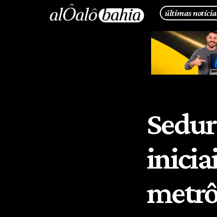
últimas notícia
Sedur
inici
metrô