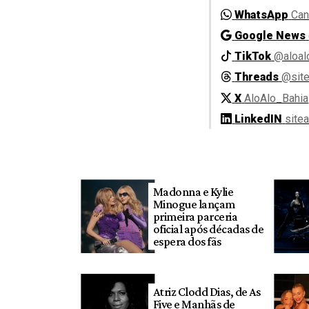
WhatsApp
Can
Google News
TikTok
@aloal
Threads
@site
X
AloAlo_Bahia
LinkedIN
site
Madonna e Kylie
Minogue lançam
primeira parceria
oficial após décadas de
espera dos fãs
Atriz Clodd Dias, de As
Five e Manhãs de