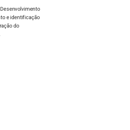
de Desenvolvimento
o e identificação
gração do
.