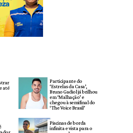
Participante do
strar
‘Estrelas da Casa’,
e até
Bruno Gadiol já brilhou
em ‘Malhação’ e
chegou à semifinal do
‘The Voice Brasil’
Piscinas de borda
é
infinita e vista para o
vador