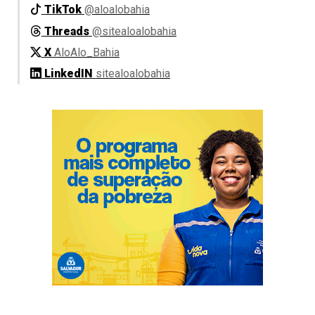
TikTok
@aloalobahia
Threads
@sitealoalobahia
X
AloAlo_Bahia
LinkedIN
sitealoalobahia