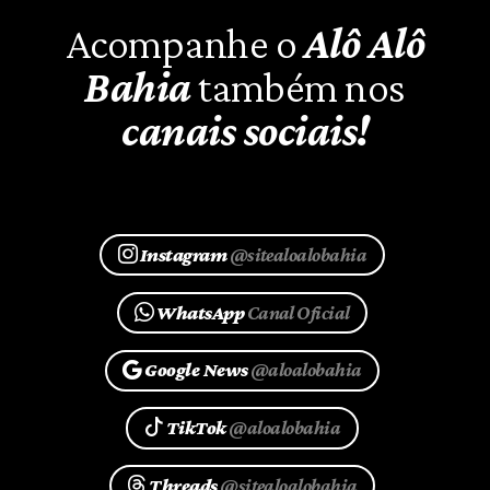
Acompanhe o
Alô Alô
Bahia
também nos
canais sociais!
Instagram
@sitealoalobahia
WhatsApp
Canal Oficial
Google News
@aloalobahia
TikTok
@aloalobahia
Threads
@sitealoalobahia