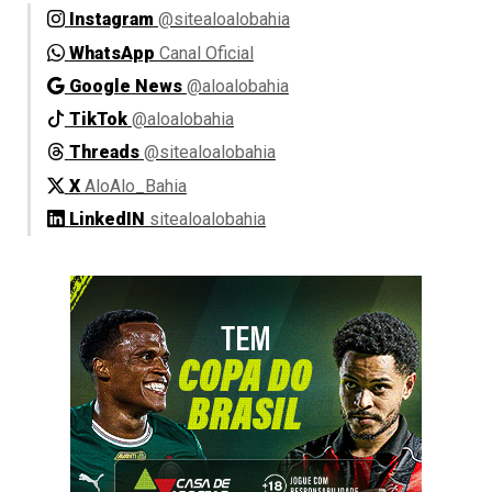
Instagram
@sitealoalobahia
WhatsApp
Canal Oficial
Google News
@aloalobahia
TikTok
@aloalobahia
Threads
@sitealoalobahia
X
AloAlo_Bahia
LinkedIN
sitealoalobahia