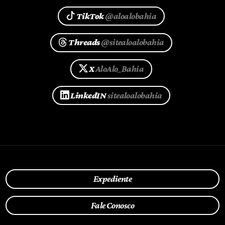
TikTok
@aloalobahia
Threads
@sitealoalobahia
X
AloAlo_Bahia
LinkedIN
sitealoalobahia
Expediente
Fale Conosco