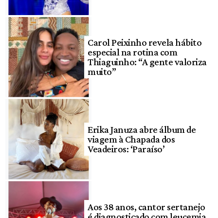
Carol Peixinho revela hábito
especial na rotina com
Thiaguinho: “A gente valoriza
muito”
Erika Januza abre álbum de
viagem à Chapada dos
Veadeiros: ‘Paraíso’
Aos 38 anos, cantor sertanejo
é diagnosticado com leucemia