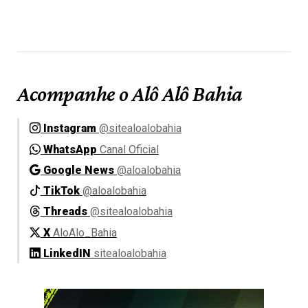
Acompanhe o Alô Alô Bahia
Instagram
@sitealoalobahia
WhatsApp
Canal Oficial
Google News
@aloalobahia
TikTok
@aloalobahia
Threads
@sitealoalobahia
X
AloAlo_Bahia
LinkedIN
sitealoalobahia