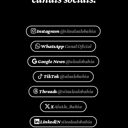
Instagram
@sitealoalobahia
WhatsApp
Canal Oficial
Google News
@aloalobahia
TikTok
@aloalobahia
Threads
@sitealoalobahia
X
AloAlo_Bahia
LinkedIN
sitealoalobahia