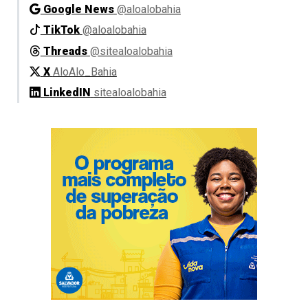
Google News
@aloalobahia
TikTok
@aloalobahia
Threads
@sitealoalobahia
X
AloAlo_Bahia
LinkedIN
sitealoalobahia