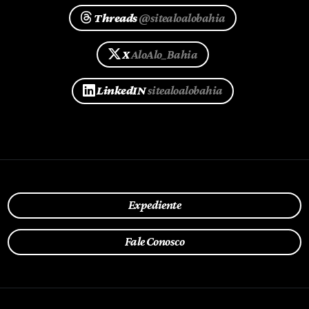
Threads
@sitealoalobahia
X
AloAlo_Bahia
LinkedIN
sitealoalobahia
Expediente
Fale Conosco