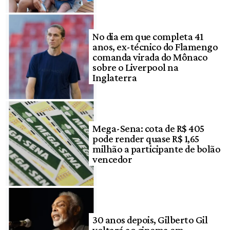
No dia em que completa 41
anos, ex-técnico do Flamengo
comanda virada do Mônaco
sobre o Liverpool na
Inglaterra
Mega-Sena: cota de R$ 405
pode render quase R$ 1,65
milhão a participante de bolão
vencedor
30 anos depois, Gilberto Gil