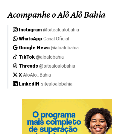
Acompanhe o Alô Alô Bahia
Instagram
@sitealoalobahia
WhatsApp
Canal Oficial
Google News
@aloalobahia
TikTok
@aloalobahia
Threads
@sitealoalobahia
X
AloAlo_Bahia
LinkedIN
sitealoalobahia