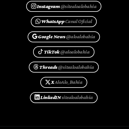
Instagram
@sitealoalobahia
WhatsApp
Canal Oficial
Google News
@aloalobahia
TikTok
@aloalobahia
Threads
@sitealoalobahia
X
AloAlo_Bahia
LinkedIN
sitealoalobahia