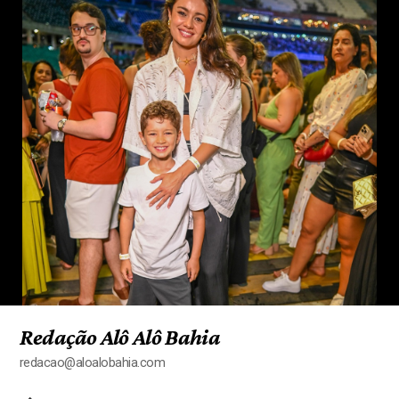
Redação Alô Alô Bahia
redacao@aloalobahia.com