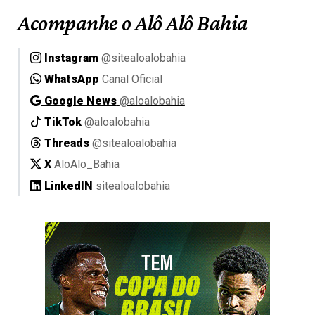
Acompanhe o Alô Alô Bahia
Instagram
@sitealoalobahia
WhatsApp
Canal Oficial
Google News
@aloalobahia
TikTok
@aloalobahia
Threads
@sitealoalobahia
X
AloAlo_Bahia
LinkedIN
sitealoalobahia