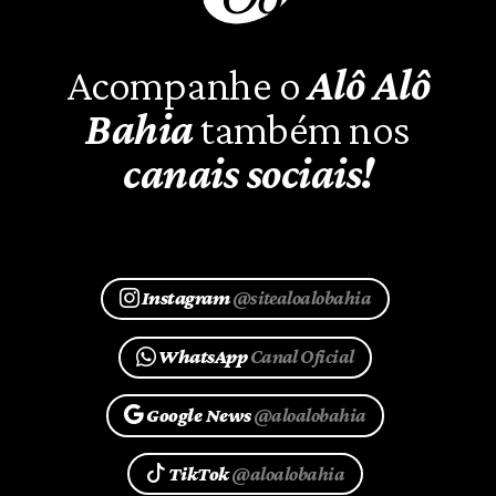
Acompanhe o
Alô Alô
Bahia
também nos
canais sociais!
Instagram
@sitealoalobahia
WhatsApp
Canal Oficial
Google News
@aloalobahia
TikTok
@aloalobahia