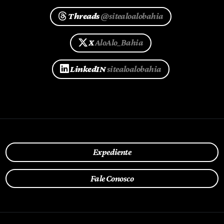
Threads
@sitealoalobahia
X
AloAlo_Bahia
LinkedIN
sitealoalobahia
Expediente
Fale Conosco