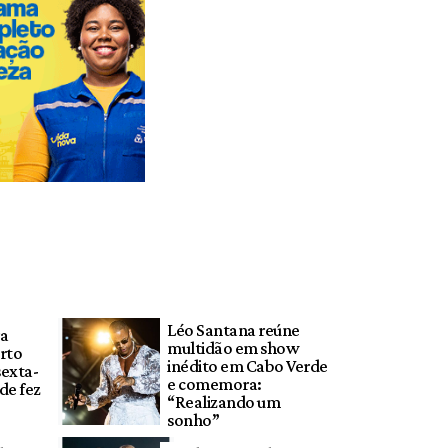
Léo Santana reúne
ra
multidão em show
rto
inédito em Cabo Verde
sexta-
e comemora:
nde fez
“Realizando um
sonho”