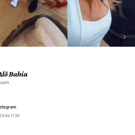
Alô Bahia
a.com
nstagram
24 às 11:33