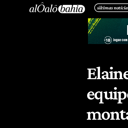
últimas notícia
Elain
equip
monta