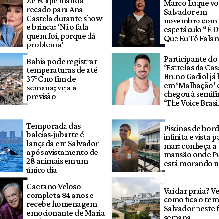
Zé Felipe manda
Marco Luque vol
recado para Ana
Salvador em
Castela durante show
novembro com 
e brinca: ‘Não fala
espetáculo “É D
quem foi, porque dá
Que Eu Tô Fala
problema’
Participante do
Bahia pode registrar
‘Estrelas da Casa
temperaturas de até
Bruno Gadiol já 
37°C no fim de
em ‘Malhação’ 
semana; veja a
chegou à semifi
previsão
‘The Voice Brasil
Temporada das
Piscinas de bor
baleias-jubarte é
infinita e vista p
lançada em Salvador
mar: conheça a
após avistamento de
mansão onde P
28 animais em um
está morando n
único dia
Caetano Veloso
Vai dar praia? Ve
completa 84 anos e
como fica o te
recebe homenagem
Salvador neste 
emocionante de Maria
semana