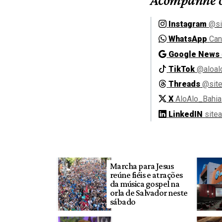
Instagram
@si
WhatsApp
Can
Google News
TikTok
@aloal
Threads
@site
X
AloAlo_Bahia
LinkedIN
site
Marcha para Jesus
reúne fiéis e atrações
da música gospel na
orla de Salvador neste
sábado