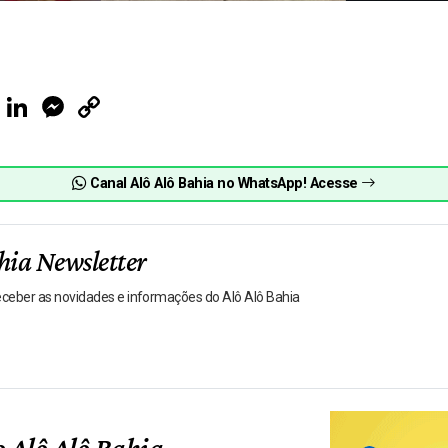
ook
Telegram
LinkedIn
Messenger
Copy
Link
Canal Alô Alô Bahia no WhatsApp! Acesse
hia Newsletter
receber as novidades e informações do Alô Alô Bahia
 Alô Alô Bahia