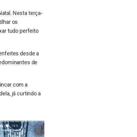
atal. Nesta terça-
ilhar os
xar tudo perfeito
 enfeites desde a
predominantes de
rincar com a
ela, já curtindo a