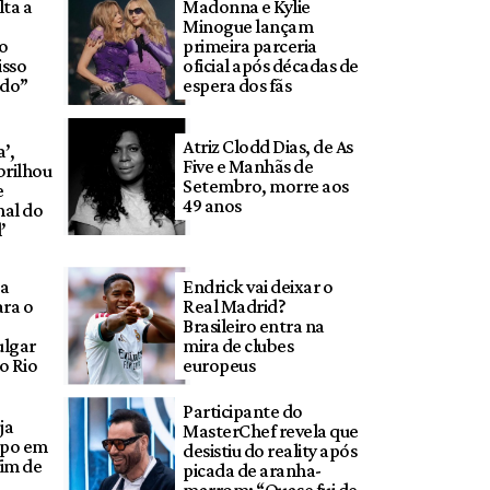
ta a
Madonna e Kylie
Minogue lançam
o
primeira parceria
isso
oficial após décadas de
ndo”
espera dos fãs
Atriz Clodd Dias, de As
’,
Five e Manhãs de
brilhou
Setembro, morre aos
e
49 anos
nal do
’
da
Endrick vai deixar o
ara o
Real Madrid?
Brasileiro entra na
ulgar
mira de clubes
o Rio
europeus
Participante do
ja
MasterChef revela que
mpo em
desistiu do reality após
fim de
picada de aranha-
marrom: “Quase fui de