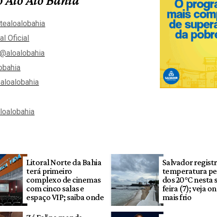
tealoalobahia
al Oficial
@aloalobahia
obahia
aloalobahia
aloalobahia
Litoral Norte da Bahia
Salvador regist
terá primeiro
temperatura pe
complexo de cinemas
dos 20°C nesta 
com cinco salas e
feira (7); veja o
espaço VIP; saiba onde
mais frio