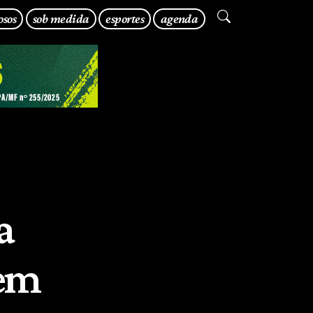
osos
sob medida
esportes
agenda
a
 em