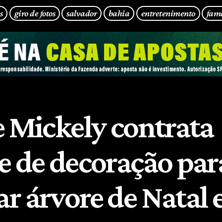
s
giro de fotos
salvador
bahia
entretenimento
fam
e Mickely contrata
e de decoração par
r árvore de Natal