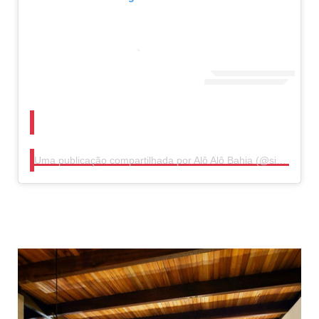
Uma publicação compartilhada por Alô Alô Bahia (@sitealoalobahia)