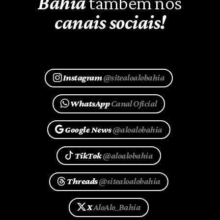
Bahia
também nos
canais sociais!
Instagram
@sitealoalobahia
WhatsApp
Canal Oficial
Google News
@aloalobahia
TikTok
@aloalobahia
Threads
@sitealoalobahia
X
AloAlo_Bahia