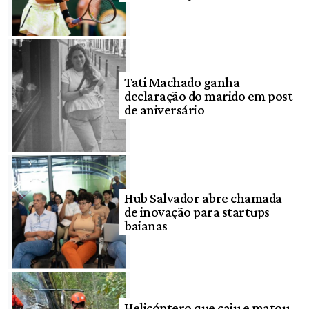
Tati Machado ganha
declaração do marido em post
de aniversário
Hub Salvador abre chamada
de inovação para startups
baianas
Helicóptero que caiu e matou