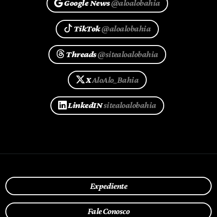
Google News
@aloalobahia
TikTok
@aloalobahia
Threads
@sitealoalobahia
X
AloAlo_Bahia
LinkedIN
sitealoalobahia
Expediente
Fale Conosco