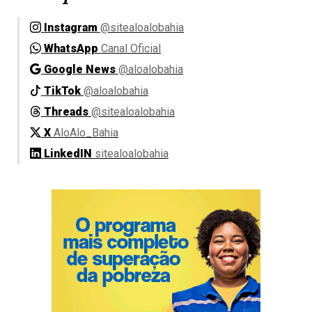
Instagram
@sitealoalobahia
WhatsApp
Canal Oficial
Google News
@aloalobahia
TikTok
@aloalobahia
Threads
@sitealoalobahia
X
AloAlo_Bahia
LinkedIN
sitealoalobahia