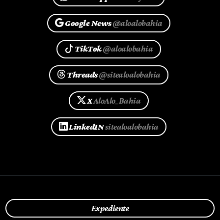
Google News
@aloalobahia
TikTok
@aloalobahia
Threads
@sitealoalobahia
X
AloAlo_Bahia
LinkedIN
sitealoalobahia
Expediente