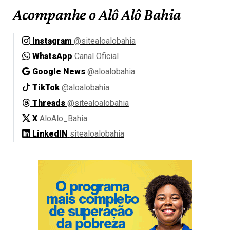
Acompanhe o Alô Alô Bahia
Instagram
@sitealoalobahia
WhatsApp
Canal Oficial
Google News
@aloalobahia
TikTok
@aloalobahia
Threads
@sitealoalobahia
X
AloAlo_Bahia
LinkedIN
sitealoalobahia