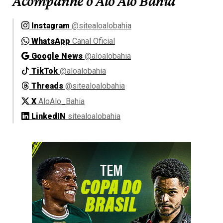
Acompanhe o Alô Alô Bahia
Instagram
@sitealoalobahia
WhatsApp
Canal Oficial
Google News
@aloalobahia
TikTok
@aloalobahia
Threads
@sitealoalobahia
X
AloAlo_Bahia
LinkedIN
sitealoalobahia