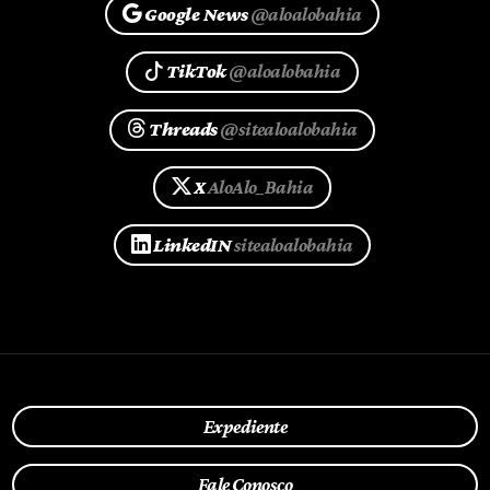
Google News
@aloalobahia
TikTok
@aloalobahia
Threads
@sitealoalobahia
X
AloAlo_Bahia
LinkedIN
sitealoalobahia
Expediente
Fale Conosco