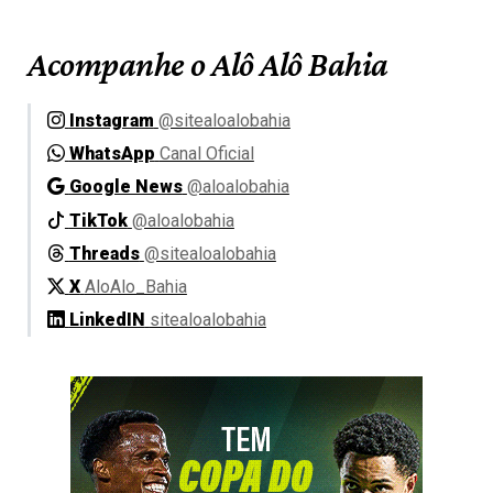
Acompanhe o Alô Alô Bahia
Instagram
@sitealoalobahia
WhatsApp
Canal Oficial
Google News
@aloalobahia
TikTok
@aloalobahia
Threads
@sitealoalobahia
X
AloAlo_Bahia
LinkedIN
sitealoalobahia