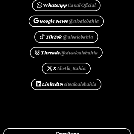
WhatsApp
Canal Oficial
Google News
@aloalobahia
TikTok
@aloalobahia
Threads
@sitealoalobahia
X
AloAlo_Bahia
LinkedIN
sitealoalobahia
Expediente