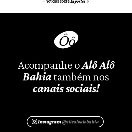
Esportes
+ notícias sobre
Acompanhe o
Alô Alô
Bahia
também nos
canais sociais!
Instagram
@sitealoalobahia