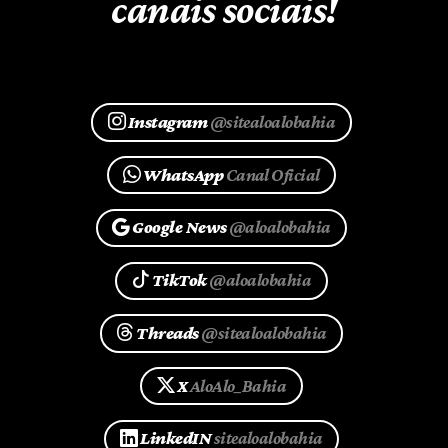
canais sociais!
Instagram
@sitealoalobahia
WhatsApp
Canal Oficial
Google News
@aloalobahia
TikTok
@aloalobahia
Threads
@sitealoalobahia
X
AloAlo_Bahia
LinkedIN
sitealoalobahia