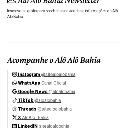
Alô Alô Bahia Newsletter
Inscreva-se grátis para receber as novidades e informações do Alô
Alô Bahia
Acompanhe o Alô Alô Bahia
Instagram
@sitealoalobahia
WhatsApp
Canal Oficial
Google News
@aloalobahia
TikTok
@aloalobahia
Threads
@sitealoalobahia
X
AloAlo_Bahia
LinkedIN
sitealoalobahia