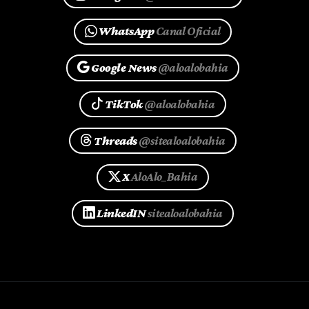
WhatsApp
Canal Oficial
Google News
@aloalobahia
TikTok
@aloalobahia
Threads
@sitealoalobahia
X
AloAlo_Bahia
LinkedIN
sitealoalobahia