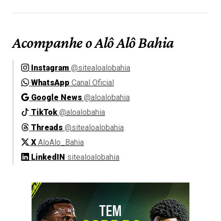
Acompanhe o Alô Alô Bahia
Instagram
@sitealoalobahia
WhatsApp
Canal Oficial
Google News
@aloalobahia
TikTok
@aloalobahia
Threads
@sitealoalobahia
X
AloAlo_Bahia
LinkedIN
sitealoalobahia