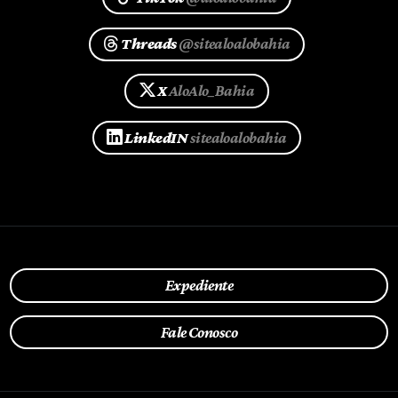
Threads
@sitealoalobahia
X
AloAlo_Bahia
LinkedIN
sitealoalobahia
Expediente
Fale Conosco