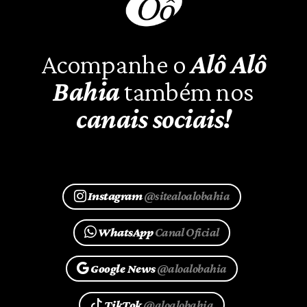
Acompanhe o
Alô Alô
Bahia
também nos
canais sociais!
Instagram
@sitealoalobahia
WhatsApp
Canal Oficial
Google News
@aloalobahia
TikTok
@aloalobahia