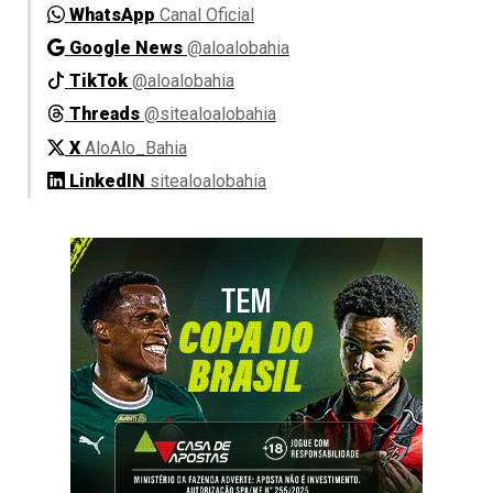
WhatsApp
Canal Oficial
Google News
@aloalobahia
TikTok
@aloalobahia
Threads
@sitealoalobahia
X
AloAlo_Bahia
LinkedIN
sitealoalobahia