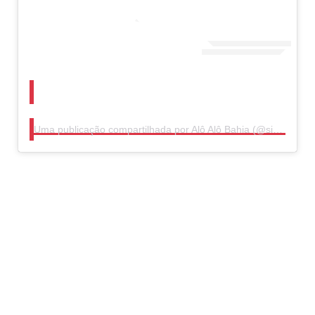
Uma publicação compartilhada por Alô Alô Bahia (@sitealoalobahia)