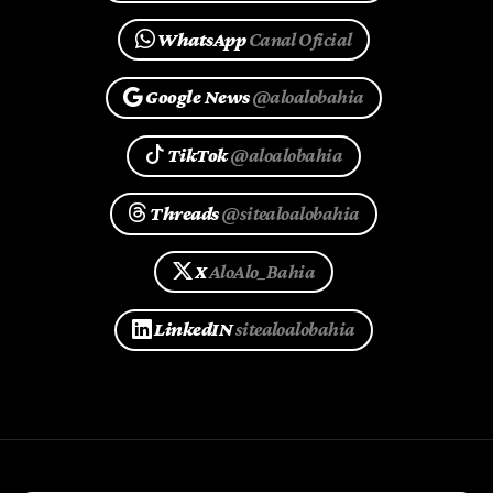
WhatsApp
Canal Oficial
Google News
@aloalobahia
TikTok
@aloalobahia
Threads
@sitealoalobahia
X
AloAlo_Bahia
LinkedIN
sitealoalobahia