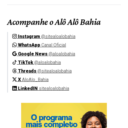
Acompanhe o Alô Alô Bahia
Instagram
@sitealoalobahia
WhatsApp
Canal Oficial
Google News
@aloalobahia
TikTok
@aloalobahia
Threads
@sitealoalobahia
X
AloAlo_Bahia
LinkedIN
sitealoalobahia