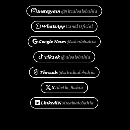
Instagram
@sitealoalobahia
WhatsApp
Canal Oficial
Google News
@aloalobahia
TikTok
@aloalobahia
Threads
@sitealoalobahia
X
AloAlo_Bahia
LinkedIN
sitealoalobahia