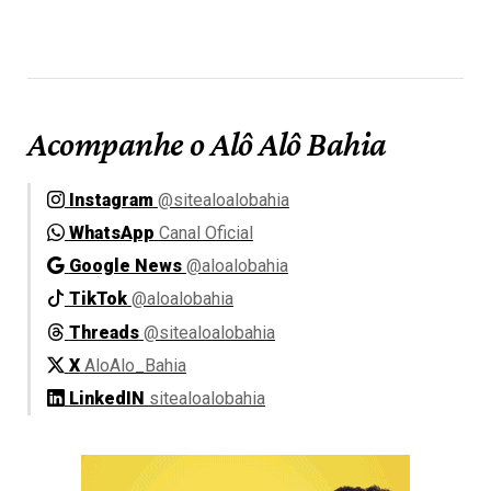
Acompanhe o Alô Alô Bahia
Instagram
@sitealoalobahia
WhatsApp
Canal Oficial
Google News
@aloalobahia
TikTok
@aloalobahia
Threads
@sitealoalobahia
X
AloAlo_Bahia
LinkedIN
sitealoalobahia