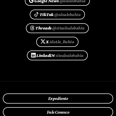
Google News
@aloalobahia
TikTok
@aloalobahia
Threads
@sitealoalobahia
X
AloAlo_Bahia
LinkedIN
sitealoalobahia
Expediente
Fale Conosco