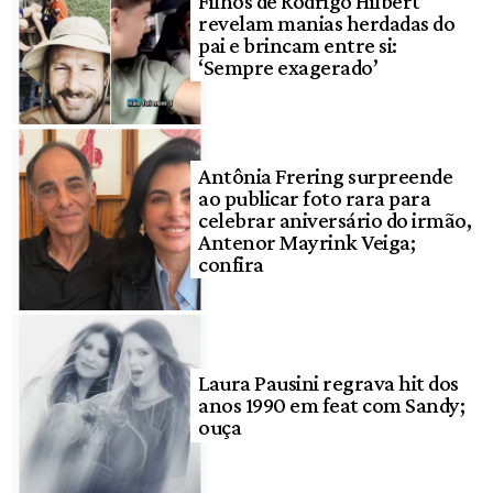
Filhos de Rodrigo Hilbert
revelam manias herdadas do
pai e brincam entre si:
‘Sempre exagerado’
Antônia Frering surpreende
ao publicar foto rara para
celebrar aniversário do irmão,
Antenor Mayrink Veiga;
confira
Laura Pausini regrava hit dos
anos 1990 em feat com Sandy;
ouça