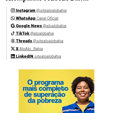
Instagram
@sitealoalobahia
WhatsApp
Canal Oficial
Google News
@aloalobahia
TikTok
@aloalobahia
Threads
@sitealoalobahia
X
AloAlo_Bahia
LinkedIN
sitealoalobahia