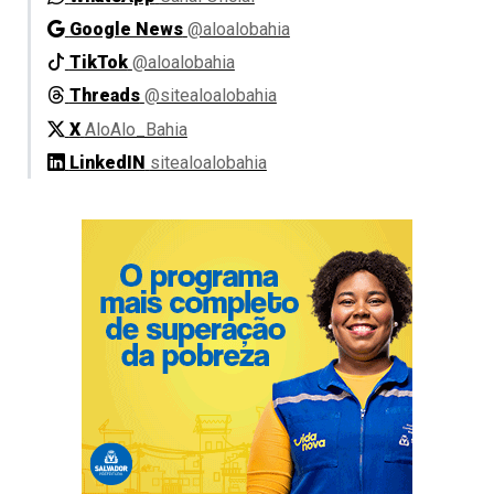
Google News
@aloalobahia
TikTok
@aloalobahia
Threads
@sitealoalobahia
X
AloAlo_Bahia
LinkedIN
sitealoalobahia