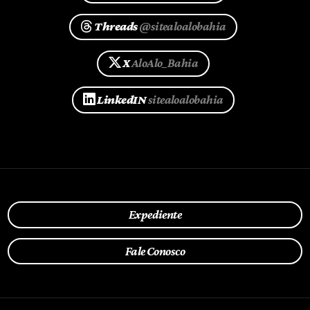
Threads
@sitealoalobahia
X
AloAlo_Bahia
LinkedIN
sitealoalobahia
Expediente
Fale Conosco