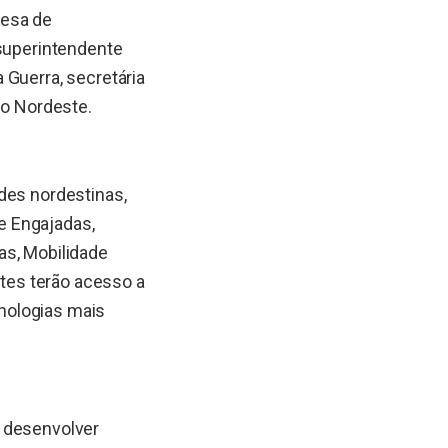
resa de
 superintendente
 Guerra, secretária
do Nordeste.
des nordestinas,
e Engajadas,
as, Mobilidade
ntes terão acesso a
nologias mais
e desenvolver