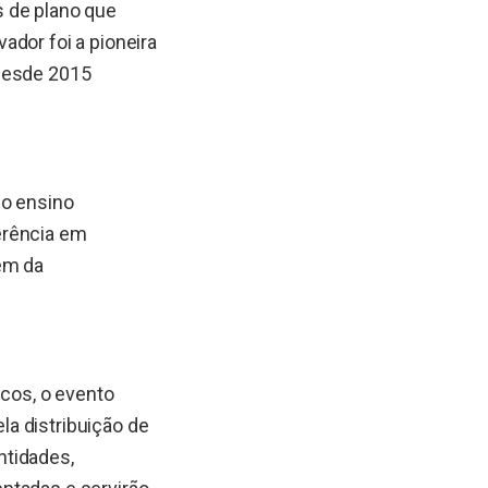
s de plano que
ador foi a pioneira
 desde 2015
no ensino
erência em
ém da
icos, o evento
a distribuição de
ntidades,