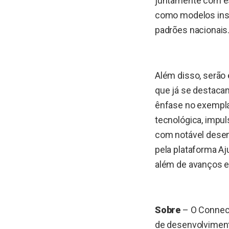
juntamente com es
como modelos insp
padrões nacionais
Além disso, serão
que já se destaca
ênfase no exemplar
tecnológica, impul
com notável desem
pela plataforma Aj
além de avanços e
Sobre
– O Connect
de desenvolviment