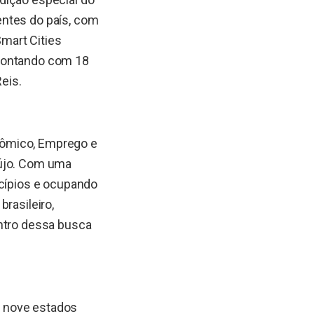
entes do país, com
mart Cities
 contando com 18
Reis.
nômico, Emprego e
aújo. Com uma
icípios e ocupando
rasileiro,
entro dessa busca
os nove estados