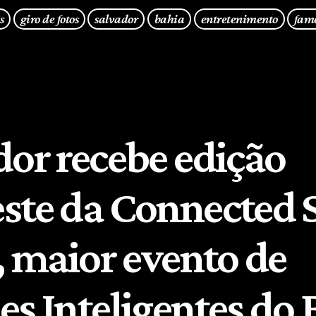
s
giro de fotos
salvador
bahia
entretenimento
fam
dor recebe edição
ste da Connected 
, maior evento de
s Inteligentes do B