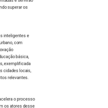
ntadas e servirão
ndo superar os
 inteligentes e
 urbano, com
novação
educação básica,
s, exemplificada
s cidades locais,
tos relevantes.
acelera o processo
m os atores desse