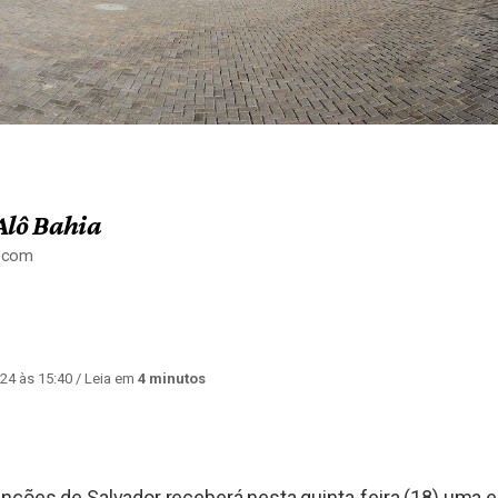
Alô Bahia
a.com
24 às 15:40
/ Leia em
4 minutos
nções de Salvador receberá nesta quinta-feira (18) uma e