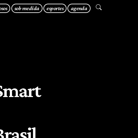
osos
sob medida
esportes
agenda
Smart
rasil