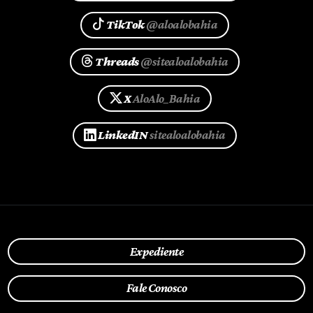
TikTok
@aloalobahia
Threads
@sitealoalobahia
X
AloAlo_Bahia
LinkedIN
sitealoalobahia
Expediente
Fale Conosco