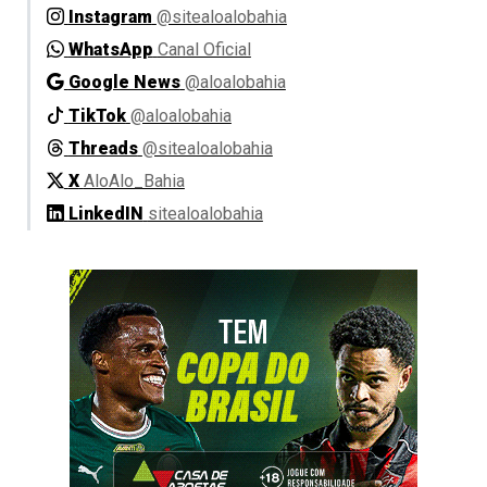
Instagram
@sitealoalobahia
WhatsApp
Canal Oficial
Google News
@aloalobahia
TikTok
@aloalobahia
Threads
@sitealoalobahia
X
AloAlo_Bahia
LinkedIN
sitealoalobahia