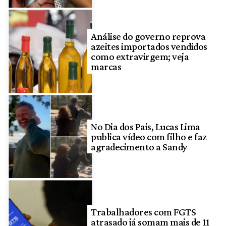
Análise do governo reprova
azeites importados vendidos
como extravirgem; veja
marcas
No Dia dos Pais, Lucas Lima
publica vídeo com filho e faz
agradecimento a Sandy
Trabalhadores com FGTS
atrasado já somam mais de 11