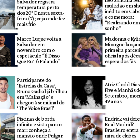
Léo Santana re
Salvador registra
multidão em s
temperatura perto
inédito em Cab
dos 20°C nesta sexta-
e comemora:
feira (7); veja onde fez
“Realizando um
mais frio
sonho”
Marco Luque volta a
Madonna e Kyli
Salvador em
Minogue lança
novembro com o
primeira parcer
espetáculo “É Disso
oficial após déc
Que Eu Tô Falando”
espera dos fãs
Participante do
Atriz Clodd Dias
‘Estrelas da Casa’,
Five e Manhãs d
Bruno Gadiol já brilhou
Setembro, morr
em ‘Malhação’ e
49 anos
chegou à semifinal do
‘The Voice Brasil’
Piscinas de borda
Endrick vai deix
infinita e vista para o
Real Madrid?
mar: conheça a
Brasileiro entra
mansão onde Pulgar
mira de clubes