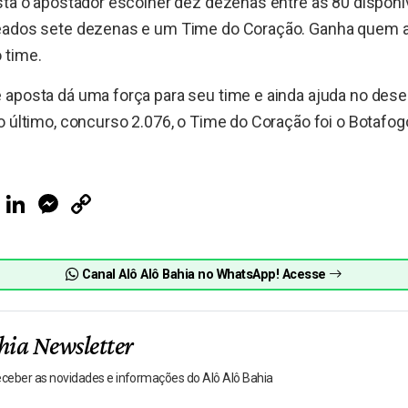
sta o apostador escolher dez dezenas entre as 80 dispon
eados sete dezenas e um Time do Coração. Ganha quem ac
 time.
 aposta dá uma força para seu time e ainda ajuda no des
o último, concurso 2.076, o Time do Coração foi o Botafog
ook
Telegram
LinkedIn
Messenger
Copy
Link
Canal Alô Alô Bahia no WhatsApp! Acesse
hia Newsletter
receber as novidades e informações do Alô Alô Bahia