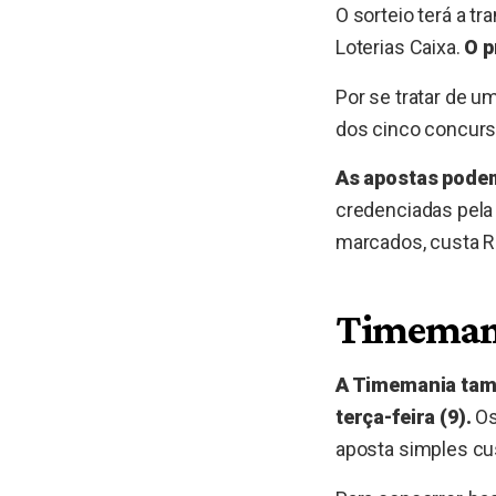
O sorteio terá a t
Loterias Caixa.
O p
Por se tratar de u
dos cinco concurs
As apostas podem 
credenciadas pela 
marcados, custa R
Timeman
A Timemania tamb
terça-feira (9).
Os
aposta simples cus