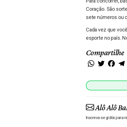
Para concorrer, ba
Coração. São sort
sete números ou o
Cada vez que você
esporte no país. N
Compartilhe
WhatsApp
Twitter
Faceb
Alô Alô Ba
Inscreva-se grátis para 