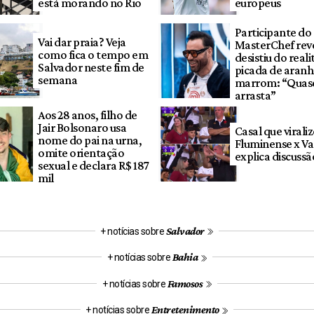
está morando no Rio
europeus
Participante do
Vai dar praia? Veja
MasterChef rev
como fica o tempo em
desistiu do reali
Salvador neste fim de
picada de aranh
semana
marrom: “Quase
arrasta”
Aos 28 anos, filho de
Jair Bolsonaro usa
Casal que virali
nome do pai na urna,
Fluminense x V
omite orientação
explica discussã
sexual e declara R$ 187
mil
Salvador
+ notícias sobre
Bahia
+ notícias sobre
Famosos
+ notícias sobre
Entretenimento
+ notícias sobre