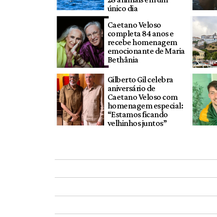
único dia
Caetano Veloso
completa 84 anos e
recebe homenagem
emocionante de Maria
Bethânia
Gilberto Gil celebra
aniversário de
Caetano Veloso com
homenagem especial:
“Estamos ficando
velhinhos juntos”