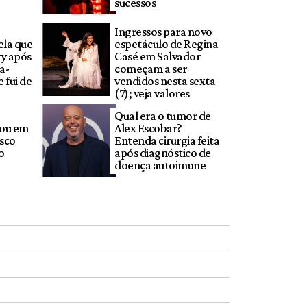
sucessos
Ingressos para novo
ela que
espetáculo de Regina
ty após
Casé em Salvador
a-
começam a ser
 fui de
vendidos nesta sexta
(7); veja valores
Qual era o tumor de
zou em
Alex Escobar?
asco
Entenda cirurgia feita
o
após diagnóstico de
doença autoimune