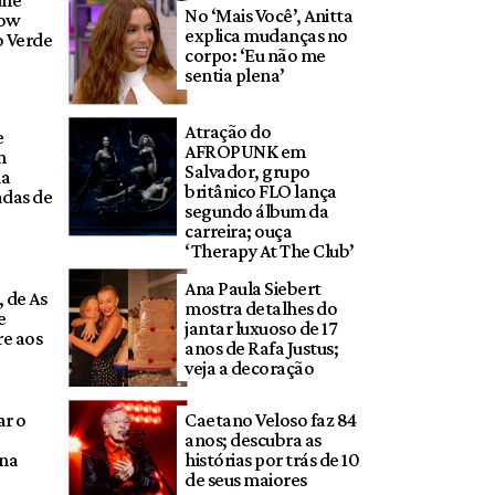
úne
No ‘Mais Você’, Anitta
how
explica mudanças no
o Verde
corpo: ‘Eu não me
sentia plena’
Atração do
e
AFROPUNK em
m
Salvador, grupo
ia
britânico FLO lança
adas de
segundo álbum da
carreira; ouça
‘Therapy At The Club’
Ana Paula Siebert
, de As
mostra detalhes do
e
jantar luxuoso de 17
e aos
anos de Rafa Justus;
veja a decoração
ar o
Caetano Veloso faz 84
anos; descubra as
 na
histórias por trás de 10
de seus maiores