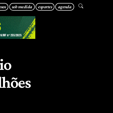
osos
sob medida
esportes
agenda
io
lhões