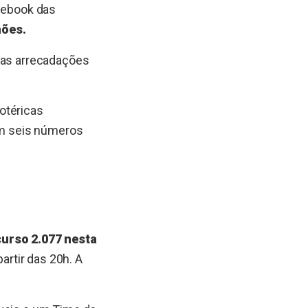
acebook das
hões.
 das arrecadações
lotéricas
com seis números
urso 2.077 nesta
artir das 20h. A