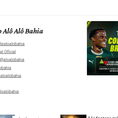
 Alô Alô Bahia
tealoalobahia
al Oficial
@aloalobahia
obahia
aloalobahia
aloalobahia