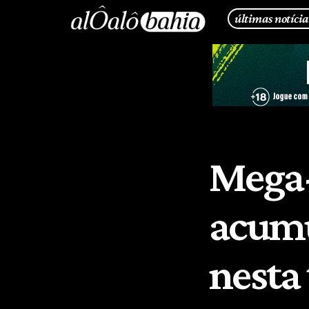
últimas notícia
Mega-
acumu
nesta 