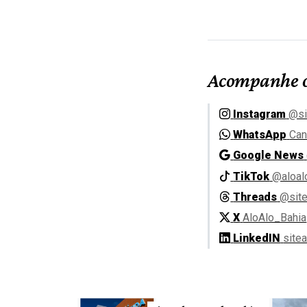
Acompanhe o
Instagram
@si
WhatsApp
Can
Google News
TikTok
@aloal
Threads
@site
X
AloAlo_Bahia
LinkedIN
site