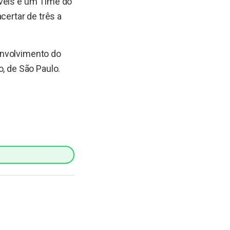
íveis e um Time do
ertar de três a
envolvimento do
o, de São Paulo.