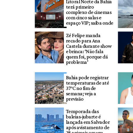
Litoral Norte da Bahia
terá primeiro
complexo de cinemas
com cinco salas e
espaço VIP; saiba onde
Zé Felipe manda
recado para Ana
Castela durante show
e brinca: ‘Não fala
quem foi, porque dá
problema’
Bahia pode registrar
temperaturas de até
37°C no fim de
semana; veja a
previsão
Temporada das
baleias-jubarte é
lançada em Salvador
após avistamento de
28 animais em um