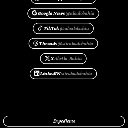
Google News
@aloalobahia
TikTok
@aloalobahia
Threads
@sitealoalobahia
X
AloAlo_Bahia
LinkedIN
sitealoalobahia
Expediente