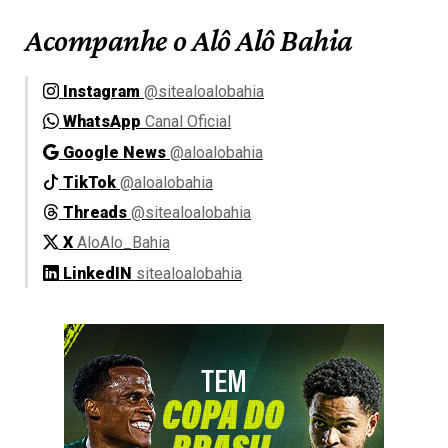
Acompanhe o Alô Alô Bahia
Instagram
@sitealoalobahia
WhatsApp
Canal Oficial
Google News
@aloalobahia
TikTok
@aloalobahia
Threads
@sitealoalobahia
X
AloAlo_Bahia
LinkedIN
sitealoalobahia