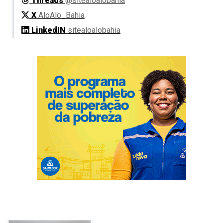
Threads
@sitealoalobahia
X
AloAlo_Bahia
LinkedIN
sitealoalobahia