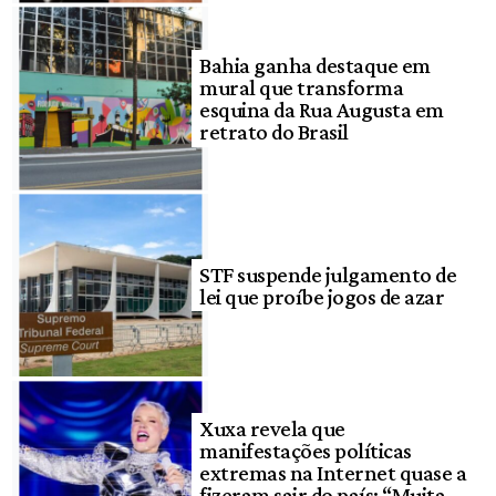
Bahia ganha destaque em
mural que transforma
esquina da Rua Augusta em
retrato do Brasil
STF suspende julgamento de
lei que proíbe jogos de azar
Xuxa revela que
manifestações políticas
extremas na Internet quase a
fizeram sair do país: “Muita