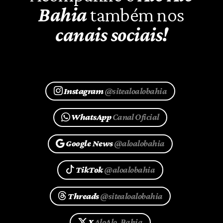
Bahia
também nos
canais sociais!
Instagram
@sitealoalobahia
WhatsApp
Canal Oficial
Google News
@aloalobahia
TikTok
@aloalobahia
Threads
@sitealoalobahia
X
AloAlo_Bahia