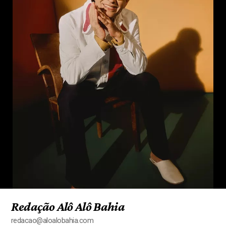
Redação Alô Alô Bahia
redacao@aloalobahia.com