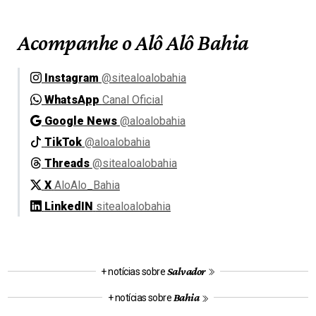
Acompanhe o Alô Alô Bahia
Instagram
@sitealoalobahia
WhatsApp
Canal Oficial
Google News
@aloalobahia
TikTok
@aloalobahia
Threads
@sitealoalobahia
X
AloAlo_Bahia
LinkedIN
sitealoalobahia
Salvador
+ notícias sobre
Bahia
+ notícias sobre