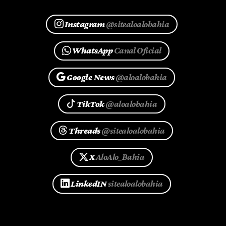
Instagram
@sitealoalobahia
WhatsApp
Canal Oficial
Google News
@aloalobahia
TikTok
@aloalobahia
Threads
@sitealoalobahia
X
AloAlo_Bahia
LinkedIN
sitealoalobahia