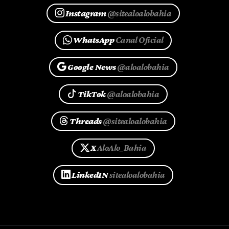
Instagram
@sitealoalobahia
WhatsApp
Canal Oficial
Google News
@aloalobahia
TikTok
@aloalobahia
Threads
@sitealoalobahia
X
AloAlo_Bahia
LinkedIN
sitealoalobahia