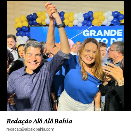
Redação Alô Alô Bahia
redacao@aloalobahia.com