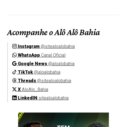
Acompanhe o Alô Alô Bahia
Instagram
@sitealoalobahia
WhatsApp
Canal Oficial
Google News
@aloalobahia
TikTok
@aloalobahia
Threads
@sitealoalobahia
X
AloAlo_Bahia
LinkedIN
sitealoalobahia