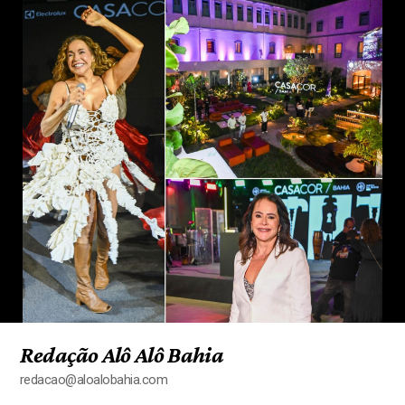
Redação Alô Alô Bahia
redacao@aloalobahia.com