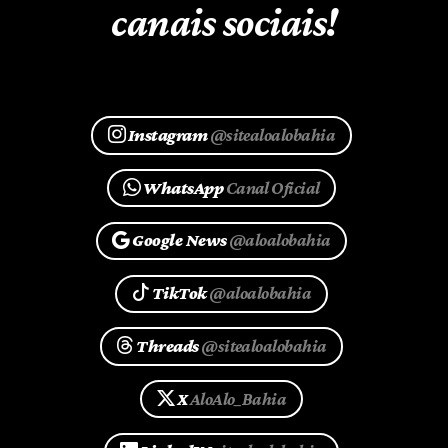
canais sociais!
Instagram
@sitealoalobahia
WhatsApp
Canal Oficial
Google News
@aloalobahia
TikTok
@aloalobahia
Threads
@sitealoalobahia
X
AloAlo_Bahia