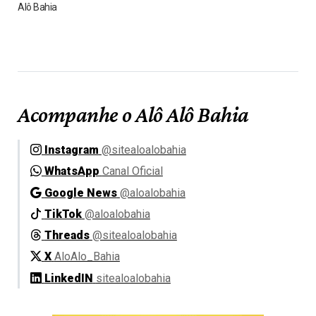
Alô Bahia
Acompanhe o Alô Alô Bahia
Instagram
@sitealoalobahia
WhatsApp
Canal Oficial
Google News
@aloalobahia
TikTok
@aloalobahia
Threads
@sitealoalobahia
X
AloAlo_Bahia
LinkedIN
sitealoalobahia