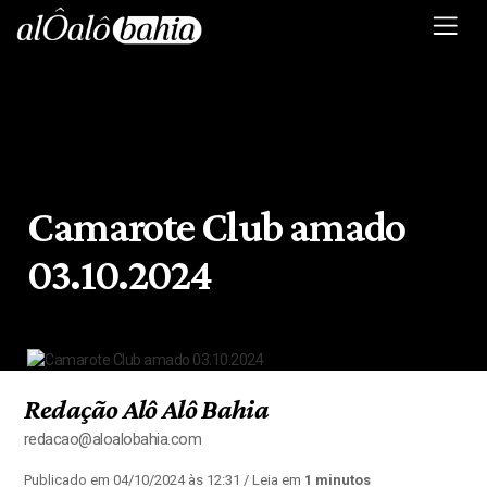
Camarote Club amado
03.10.2024
Redação Alô Alô Bahia
redacao@aloalobahia.com
Publicado em 04/10/2024 às 12:31
/ Leia em
1 minutos