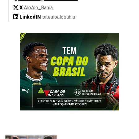
X
AloAlo_Bahia
LinkedIN
sitealoalobahia