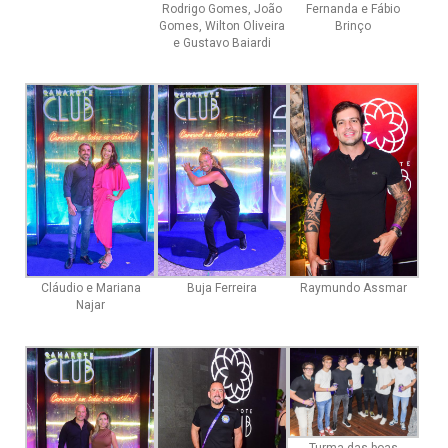
Rodrigo Gomes, João
Fernanda e Fábio
Gomes, Wilton Oliveira
Brinço
e Gustavo Baiardi
Cláudio e Mariana
Buja Ferreira
Raymundo Assmar
Najar