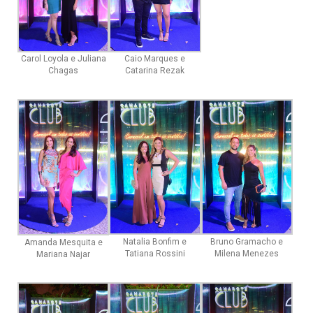
Carol Loyola e Juliana
Caio Marques e
Chagas
Catarina Rezak
Natalia Bonfim e
Bruno Gramacho e
Amanda Mesquita e
Tatiana Rossini
Milena Menezes
Mariana Najar