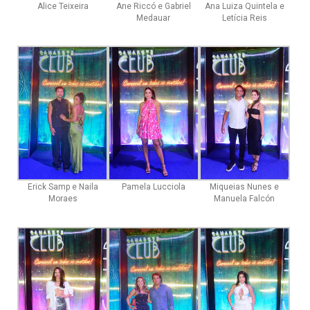
Alice Teixeira
Ane Riccó e Gabriel
Ana Luiza Quintela e
Medauar
Letícia Reis
Erick Samp e Naila
Pamela Lucciola
Miqueias Nunes e
Moraes
Manuela Falcón