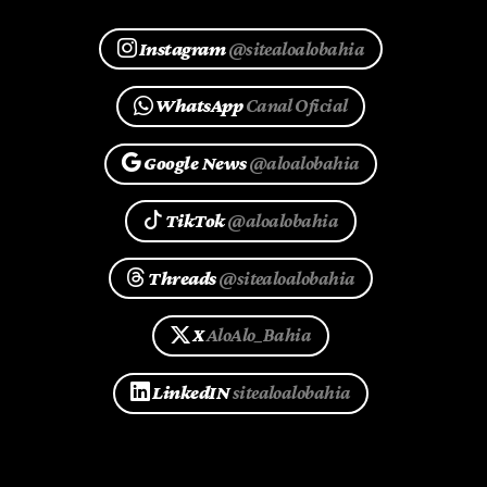
Instagram
@sitealoalobahia
WhatsApp
Canal Oficial
Google News
@aloalobahia
TikTok
@aloalobahia
Threads
@sitealoalobahia
X
AloAlo_Bahia
LinkedIN
sitealoalobahia