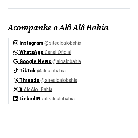
Acompanhe o Alô Alô Bahia
Instagram
@sitealoalobahia
WhatsApp
Canal Oficial
Google News
@aloalobahia
TikTok
@aloalobahia
Threads
@sitealoalobahia
X
AloAlo_Bahia
LinkedIN
sitealoalobahia