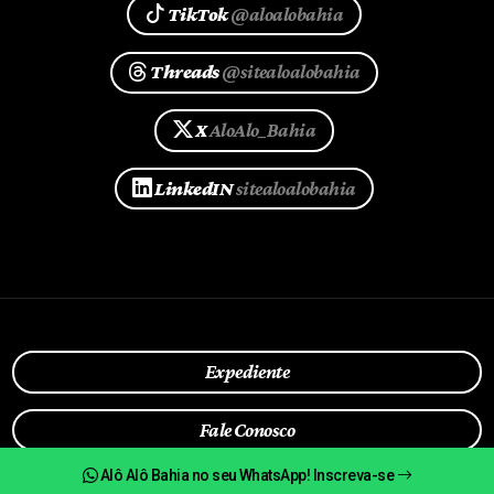
TikTok
@aloalobahia
Threads
@sitealoalobahia
X
AloAlo_Bahia
LinkedIN
sitealoalobahia
Expediente
Fale Conosco
Alô Alô Bahia no seu WhatsApp! Inscreva-se