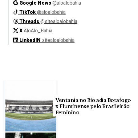
Google News
@aloalobahia
TikTok
@aloalobahia
Threads
@sitealoalobahia
X
AloAlo_Bahia
LinkedIN
sitealoalobahia
Ventania no Rio adia Botafogo
x Fluminense pelo Brasileirão
Feminino