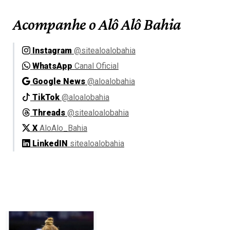
Acompanhe o Alô Alô Bahia
Instagram
@sitealoalobahia
WhatsApp
Canal Oficial
Google News
@aloalobahia
TikTok
@aloalobahia
Threads
@sitealoalobahia
X
AloAlo_Bahia
LinkedIN
sitealoalobahia