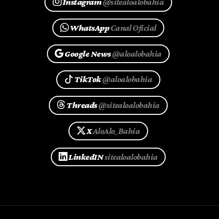
Instagram
@sitealoalobahia
WhatsApp
Canal Oficial
Google News
@aloalobahia
TikTok
@aloalobahia
Threads
@sitealoalobahia
X
AloAlo_Bahia
LinkedIN
sitealoalobahia