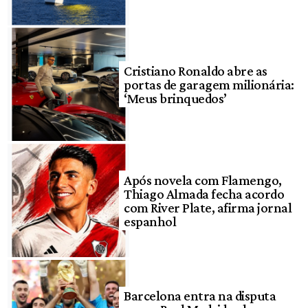
Cristiano Ronaldo abre as
portas de garagem milionária:
‘Meus brinquedos’
Após novela com Flamengo,
Thiago Almada fecha acordo
com River Plate, afirma jornal
espanhol
Barcelona entra na disputa