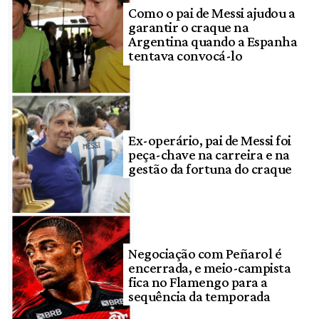
Como o pai de Messi ajudou a
garantir o craque na
Argentina quando a Espanha
tentava convocá-lo
Ex-operário, pai de Messi foi
peça-chave na carreira e na
gestão da fortuna do craque
Negociação com Peñarol é
encerrada, e meio-campista
fica no Flamengo para a
sequência da temporada