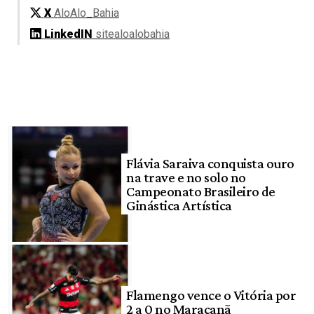
X
AloAlo_Bahia
LinkedIN
sitealoalobahia
Flávia Saraiva conquista ouro
na trave e no solo no
Campeonato Brasileiro de
Ginástica Artística
Flamengo vence o Vitória por
2 a 0 no Maracanã