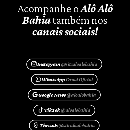
Acompanhe o
Alô Alô
Bahia
também nos
canais sociais!
Instagram
@sitealoalobahia
WhatsApp
Canal Oficial
Google News
@aloalobahia
TikTok
@aloalobahia
Threads
@sitealoalobahia